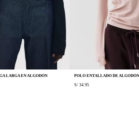
GA LARGA EN ALGODÓN
POLO ENTALLADO DE ALGODÓ
PRICE:
S/ 34.95