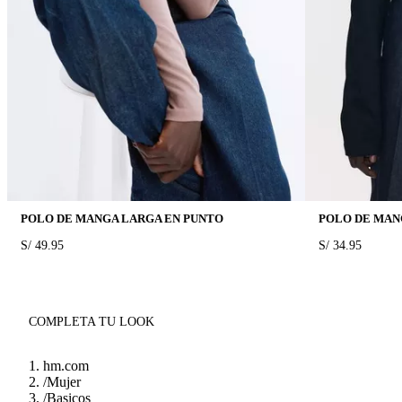
POLO DE MANGA LARGA EN PUNTO
POLO DE MAN
PRICE:
S/ 49.95
PRICE:
S/ 34.95
COMPLETA TU LOOK
hm.com
/
Mujer
/
Basicos