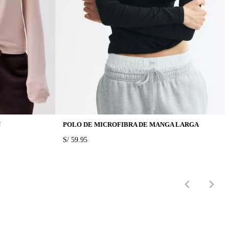
N
POLO DE MICROFIBRA DE MANGA LARGA
PRICE:
S/ 59.95