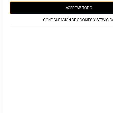
ACEPTAR TODO
CONFIGURACIÓN DE COOKIES Y SERVICIO
El contenido de esta página web está protegido por copyright y es
propiedad de H&M Hennes & Mauritz AB