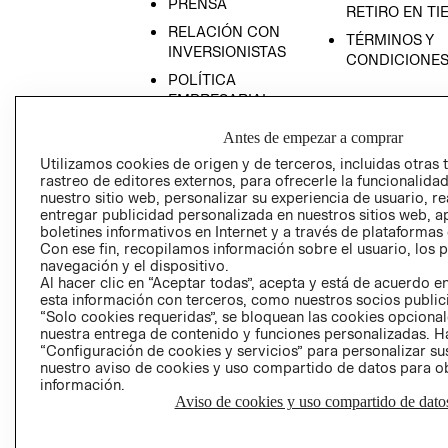
PRENSA
RETIRO EN TI
RELACIÓN CON
TÉRMINOS Y
INVERSIONISTAS
CONDICIONE
POLÍTICA
EMPRESARIAL
Antes de empezar a comprar
Utilizamos cookies de origen y de terceros, incluidas otras 
rastreo de editores externos, para ofrecerle la funcionalid
AVISO DE
nuestro sitio web, personalizar su experiencia de usuario, rea
entregar publicidad personalizada en nuestros sitios web, a
PRIVACIDAD
boletines informativos en Internet y a través de plataformas
GIFT CARD
Con ese fin, recopilamos información sobre el usuario, los 
navegación y el dispositivo.
AVISO DE COO
Al hacer clic en “Aceptar todas”, acepta y está de acuerdo
esta información con terceros, como nuestros socios publicit
“Solo cookies requeridas”, se bloquean las cookies opcionale
nuestra entrega de contenido y funciones personalizadas. H
“Configuración de cookies y servicios” para personalizar sus
nuestro aviso de cookies y uso compartido de datos para 
información.
Aviso de cookies y uso compartido de dato
Perú (S/)
CAMBIAR REGIÓN