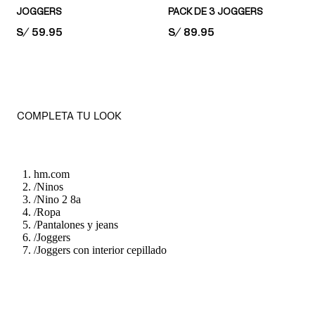
JOGGERS
PACK DE 3 JOGGERS
PRICE:
S/ 59.95
PRICE:
S/ 89.95
COMPLETA TU LOOK
hm.com
/
Ninos
/
Nino 2 8a
/
Ropa
/
Pantalones y jeans
/
Joggers
/
Joggers con interior cepillado