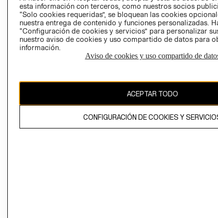
esta información con terceros, como nuestros socios publicit
“Solo cookies requeridas”, se bloquean las cookies opcionale
nuestra entrega de contenido y funciones personalizadas. H
Perú (S/)
“Configuración de cookies y servicios” para personalizar sus
nuestro aviso de cookies y uso compartido de datos para 
CAMBIAR REGIÓN
información.
Aviso de cookies y uso compartido de dato
El contenido de esta página web está protegido por copyright y es
ACEPTAR TODO
propiedad de H&M Hennes & Mauritz AB
CONFIGURACIÓN DE COOKIES Y SERVICIO