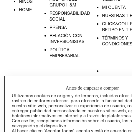
NIÑOS
GRUPO H&M
MI CUENTA
HOME
RESPONSABILIDAD
NUESTRAS TI
SOCIAL
CLICK&COLLE
PRENSA
RETIRO EN TI
RELACIÓN CON
TÉRMINOS Y
INVERSIONISTAS
CONDICIONE
POLÍTICA
EMPRESARIAL
AVISO DE
Antes de empezar a comprar
PRIVACIDAD
Utilizamos cookies de origen y de terceros, incluidas otras 
GIFT CARD
rastreo de editores externos, para ofrecerle la funcionalid
nuestro sitio web, personalizar su experiencia de usuario, rea
AVISO DE COO
entregar publicidad personalizada en nuestros sitios web, a
boletines informativos en Internet y a través de plataformas
Con ese fin, recopilamos información sobre el usuario, los 
navegación y el dispositivo.
Al hacer clic en “Aceptar todas”, acepta y está de acuerdo