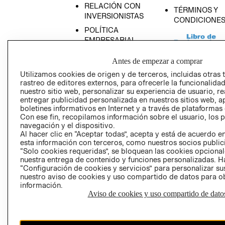
RELACIÓN CON
TÉRMINOS Y
INVERSIONISTAS
CONDICIONE
POLÍTICA
EMPRESARIAL
Antes de empezar a comprar
Utilizamos cookies de origen y de terceros, incluidas otras 
rastreo de editores externos, para ofrecerle la funcionalid
AVISO DE
nuestro sitio web, personalizar su experiencia de usuario, rea
PRIVACIDAD
entregar publicidad personalizada en nuestros sitios web, a
boletines informativos en Internet y a través de plataformas
GIFT CARD
Con ese fin, recopilamos información sobre el usuario, los 
navegación y el dispositivo.
AVISO DE COO
Al hacer clic en “Aceptar todas”, acepta y está de acuerdo
esta información con terceros, como nuestros socios publicit
“Solo cookies requeridas”, se bloquean las cookies opcionale
nuestra entrega de contenido y funciones personalizadas. H
“Configuración de cookies y servicios” para personalizar sus
nuestro aviso de cookies y uso compartido de datos para 
información.
Aviso de cookies y uso compartido de dato
Perú (S/)
CAMBIAR REGIÓN