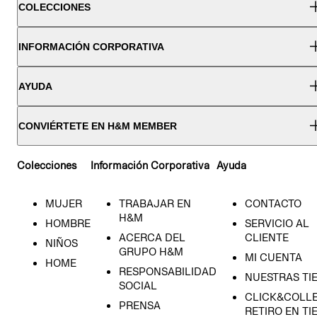
COLECCIONES
INFORMACIÓN CORPORATIVA
AYUDA
CONVIÉRTETE EN H&M MEMBER
Colecciones
Información Corporativa
Ayuda
MUJER
TRABAJAR EN
CONTACTO
H&M
HOMBRE
SERVICIO AL
ACERCA DEL
CLIENTE
NIÑOS
GRUPO H&M
MI CUENTA
HOME
RESPONSABILIDAD
NUESTRAS TI
SOCIAL
CLICK&COLLE
PRENSA
RETIRO EN TI