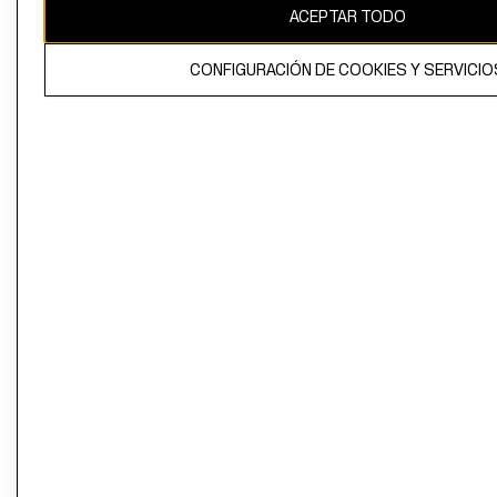
ACEPTAR TODO
CONFIGURACIÓN DE COOKIES Y SERVICIO
El contenido de esta página web está protegido por copyright y es
propiedad de H&M Hennes & Mauritz AB