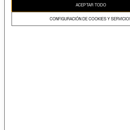
ACEPTAR TODO
CONFIGURACIÓN DE COOKIES Y SERVICIO
El contenido de esta página web está protegido por copyright y es
propiedad de H&M Hennes & Mauritz AB