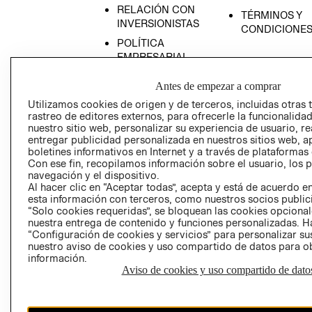
RELACIÓN CON
TÉRMINOS Y
INVERSIONISTAS
CONDICIONE
POLÍTICA
EMPRESARIAL
Antes de empezar a comprar
Utilizamos cookies de origen y de terceros, incluidas otras 
rastreo de editores externos, para ofrecerle la funcionalid
AVISO DE
nuestro sitio web, personalizar su experiencia de usuario, rea
PRIVACIDAD
entregar publicidad personalizada en nuestros sitios web, a
boletines informativos en Internet y a través de plataformas
GIFT CARD
Con ese fin, recopilamos información sobre el usuario, los 
navegación y el dispositivo.
AVISO DE COO
Al hacer clic en “Aceptar todas”, acepta y está de acuerdo
esta información con terceros, como nuestros socios publicit
“Solo cookies requeridas”, se bloquean las cookies opcionale
nuestra entrega de contenido y funciones personalizadas. H
“Configuración de cookies y servicios” para personalizar sus
nuestro aviso de cookies y uso compartido de datos para 
información.
Aviso de cookies y uso compartido de dato
Perú (S/)
CAMBIAR REGIÓN