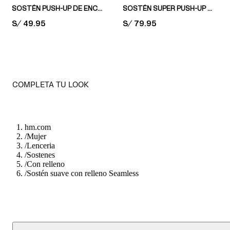
SOSTÉN PUSH-UP DE ENCAJE
SOSTÉN SUPER PUSH-UP DE ENCAJE
PRICE:
S/ 49.95
PRICE:
S/ 79.95
COMPLETA TU LOOK
hm.com
/
Mujer
/
Lenceria
/
Sostenes
/
Con relleno
/
Sostén suave con relleno Seamless