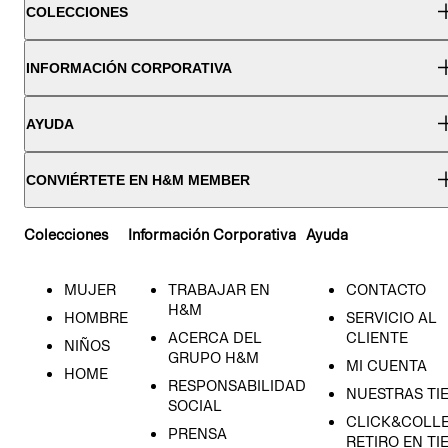
COLECCIONES
INFORMACIÓN CORPORATIVA
AYUDA
CONVIÉRTETE EN H&M MEMBER
Colecciones
Información Corporativa
Ayuda
MUJER
TRABAJAR EN
CONTACTO
H&M
HOMBRE
SERVICIO AL
ACERCA DEL
CLIENTE
NIÑOS
GRUPO H&M
MI CUENTA
HOME
RESPONSABILIDAD
NUESTRAS TI
SOCIAL
CLICK&COLLE
PRENSA
RETIRO EN TI