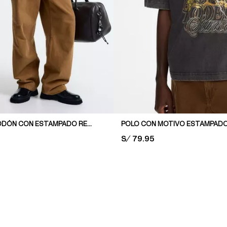
POLO DE ALGODÓN CON ESTAMPADO REGULAR FIT
PRICE:
S/ 79.95