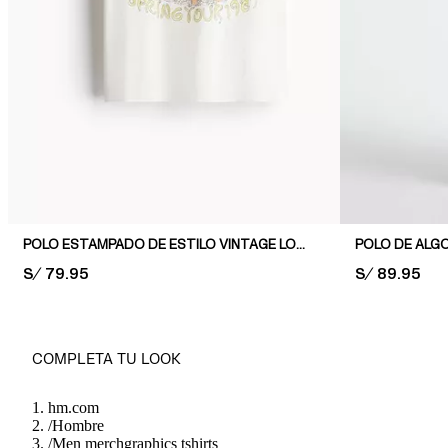
POLO ESTAMPADO DE ESTILO VINTAGE LOOSE FIT
PRICE:
S/ 79.95
PRICE:
S/ 89.95
COMPLETA TU LOOK
hm.com
/
Hombre
/
Men merchgraphics tshirts