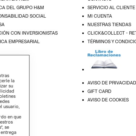
CA DEL GRUPO H&M
SERVICIO AL CLIENTE
ONSABILIDAD SOCIAL
MI CUENTA
SA
NUESTRAS TIENDAS
IÓN CON INVERSIONISTAS
CLICK&COLLECT - RE
ICA EMPRESARIAL
TÉRMINOS Y CONDICI
otras
cerle la
AVISO DE PRIVACIDA
izar su
blicidad
GIFT CARD
oletines
AVISO DE COOKIES
redes
l usuario,
erdo en que
estros
”, se
 entrega