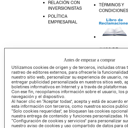
RELACIÓN CON
TÉRMINOS Y
INVERSIONISTAS
CONDICIONE
POLÍTICA
EMPRESARIAL
AVISO DE
PRIVACIDAD
Antes de empezar a comprar
GIFT CARD
Utilizamos cookies de origen y de terceros, incluidas otras 
AVISO DE COO
rastreo de editores externos, para ofrecerle la funcionalid
nuestro sitio web, personalizar su experiencia de usuario, rea
entregar publicidad personalizada en nuestros sitios web, a
boletines informativos en Internet y a través de plataformas
Con ese fin, recopilamos información sobre el usuario, los 
navegación y el dispositivo.
Al hacer clic en “Aceptar todas”, acepta y está de acuerdo
esta información con terceros, como nuestros socios publicit
Perú (S/)
“Solo cookies requeridas”, se bloquean las cookies opcionale
nuestra entrega de contenido y funciones personalizadas. H
“Configuración de cookies y servicios” para personalizar sus
CAMBIAR REGIÓN
nuestro aviso de cookies y uso compartido de datos para 