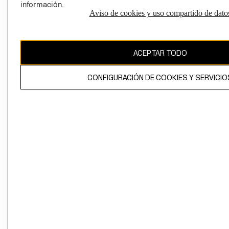
información.
Aviso de cookies y uso compartido de dato
El contenido de esta página web está protegido por copyright y es
propiedad de H&M Hennes & Mauritz AB
ACEPTAR TODO
CONFIGURACIÓN DE COOKIES Y SERVICIO