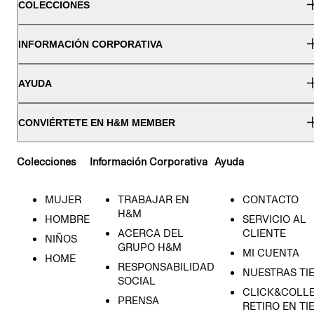
COLECCIONES
INFORMACIÓN CORPORATIVA
AYUDA
CONVIÉRTETE EN H&M MEMBER
Colecciones
Información Corporativa
Ayuda
MUJER
TRABAJAR EN
CONTACTO
H&M
HOMBRE
SERVICIO AL
ACERCA DEL
CLIENTE
NIÑOS
GRUPO H&M
MI CUENTA
HOME
RESPONSABILIDAD
NUESTRAS TI
SOCIAL
CLICK&COLLE
PRENSA
RETIRO EN TI