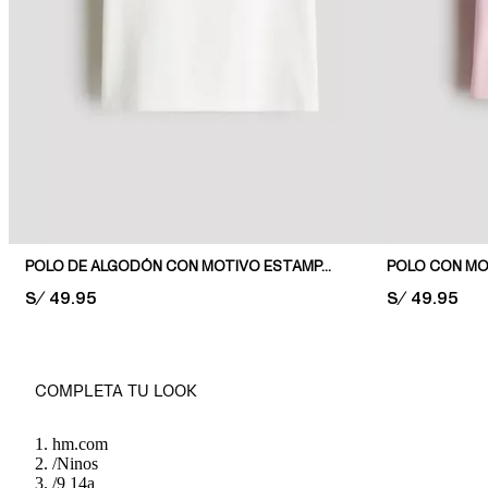
POLO DE ALGODÓN CON MOTIVO ESTAMPADO
POLO CON M
PRICE:
S/ 49.95
PRICE:
S/ 49.95
COMPLETA TU LOOK
hm.com
/
Ninos
/
9 14a