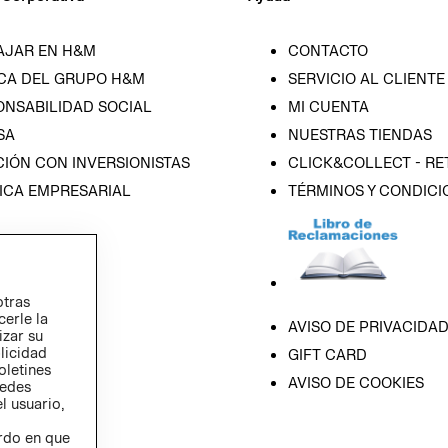
AJAR EN H&M
CONTACTO
CA DEL GRUPO H&M
SERVICIO AL CLIENTE
ONSABILIDAD SOCIAL
MI CUENTA
SA
NUESTRAS TIENDAS
IÓN CON INVERSIONISTAS
CLICK&COLLECT - RE
ICA EMPRESARIAL
TÉRMINOS Y CONDICI
otras
cerle la
AVISO DE PRIVACIDA
izar su
blicidad
GIFT CARD
oletines
AVISO DE COOKIES
redes
l usuario,
erdo en que