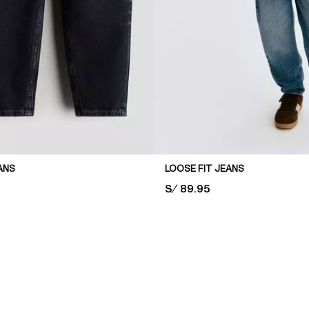
ANS
LOOSE FIT JEANS
PRICE:
S/ 89.95