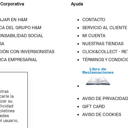
 Corporativa
Ayuda
AJAR EN H&M
CONTACTO
CA DEL GRUPO H&M
SERVICIO AL CLIENTE
ONSABILIDAD SOCIAL
MI CUENTA
SA
NUESTRAS TIENDAS
IÓN CON INVERSIONISTAS
CLICK&COLLECT - RE
ICA EMPRESARIAL
TÉRMINOS Y CONDICI
otras
cerle la
AVISO DE PRIVACIDA
izar su
blicidad
GIFT CARD
oletines
AVISO DE COOKIES
redes
l usuario,