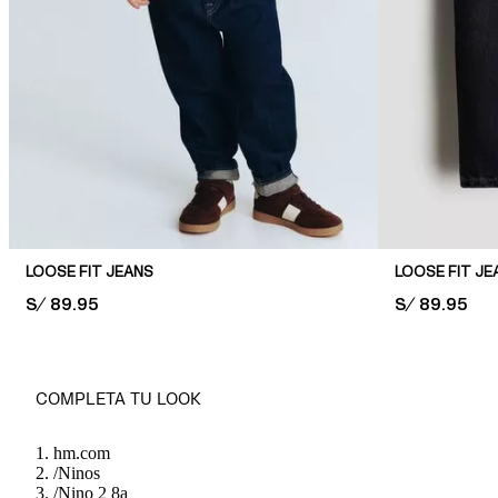
LOOSE FIT JEANS
LOOSE FIT JE
PRICE:
S/ 89.95
PRICE:
S/ 89.95
COMPLETA TU LOOK
hm.com
/
Ninos
/
Nino 2 8a