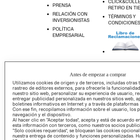
CLICK&COLLE
PRENSA
RETIRO EN TI
RELACIÓN CON
TÉRMINOS Y
INVERSIONISTAS
CONDICIONE
POLÍTICA
EMPRESARIAL
AVISO DE
PRIVACIDAD
Antes de empezar a comprar
GIFT CARD
Utilizamos cookies de origen y de terceros, incluidas otras 
rastreo de editores externos, para ofrecerle la funcionalid
AVISO DE COO
nuestro sitio web, personalizar su experiencia de usuario, rea
entregar publicidad personalizada en nuestros sitios web, a
boletines informativos en Internet y a través de plataformas
Con ese fin, recopilamos información sobre el usuario, los 
navegación y el dispositivo.
Al hacer clic en “Aceptar todas”, acepta y está de acuerdo
esta información con terceros, como nuestros socios publicit
“Solo cookies requeridas”, se bloquean las cookies opcionale
Perú (S/)
nuestra entrega de contenido y funciones personalizadas. H