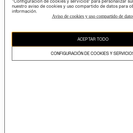
“Configuración de cookies y servicios” para personalizar sus
CAMBIAR REGIÓN
nuestro aviso de cookies y uso compartido de datos para 
información.
Aviso de cookies y uso compartido de dato
El contenido de esta página web está protegido por copyright y es
propiedad de H&M Hennes & Mauritz AB
ACEPTAR TODO
CONFIGURACIÓN DE COOKIES Y SERVICIO