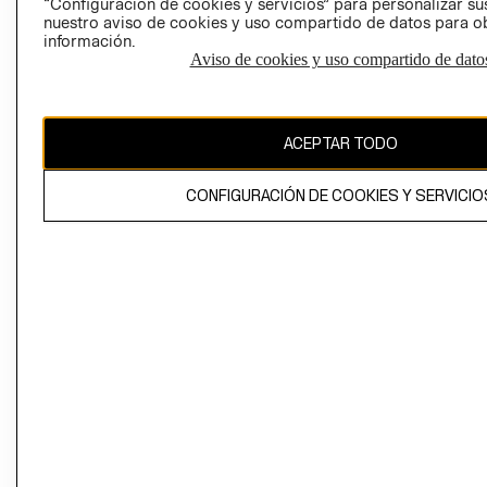
“Configuración de cookies y servicios” para personalizar sus
CAMBIAR REGIÓN
nuestro aviso de cookies y uso compartido de datos para 
información.
Aviso de cookies y uso compartido de dato
El contenido de esta página web está protegido por copyright y es
propiedad de H&M Hennes & Mauritz AB
ACEPTAR TODO
CONFIGURACIÓN DE COOKIES Y SERVICIO