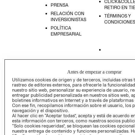
CLICK&COLLE
PRENSA
RETIRO EN TI
RELACIÓN CON
TÉRMINOS Y
INVERSIONISTAS
CONDICIONE
POLÍTICA
EMPRESARIAL
AVISO DE
PRIVACIDAD
Antes de empezar a comprar
GIFT CARD
Utilizamos cookies de origen y de terceros, incluidas otras 
rastreo de editores externos, para ofrecerle la funcionalid
AVISO DE COO
nuestro sitio web, personalizar su experiencia de usuario, rea
entregar publicidad personalizada en nuestros sitios web, a
boletines informativos en Internet y a través de plataformas
Con ese fin, recopilamos información sobre el usuario, los 
navegación y el dispositivo.
Al hacer clic en “Aceptar todas”, acepta y está de acuerdo
esta información con terceros, como nuestros socios publicit
“Solo cookies requeridas”, se bloquean las cookies opcionale
Perú (S/)
nuestra entrega de contenido y funciones personalizadas. H