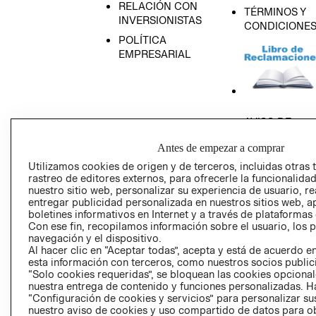
RELACIÓN CON
TÉRMINOS Y
INVERSIONISTAS
CONDICIONE
POLÍTICA
EMPRESARIAL
AVISO DE
PRIVACIDAD
Antes de empezar a comprar
GIFT CARD
Utilizamos cookies de origen y de terceros, incluidas otras 
AVISO DE COO
rastreo de editores externos, para ofrecerle la funcionalid
nuestro sitio web, personalizar su experiencia de usuario, rea
entregar publicidad personalizada en nuestros sitios web, a
boletines informativos en Internet y a través de plataformas
Con ese fin, recopilamos información sobre el usuario, los 
navegación y el dispositivo.
Al hacer clic en “Aceptar todas”, acepta y está de acuerdo
esta información con terceros, como nuestros socios publicit
Perú (S/)
“Solo cookies requeridas”, se bloquean las cookies opcionale
nuestra entrega de contenido y funciones personalizadas. H
“Configuración de cookies y servicios” para personalizar sus
CAMBIAR REGIÓN
nuestro aviso de cookies y uso compartido de datos para 