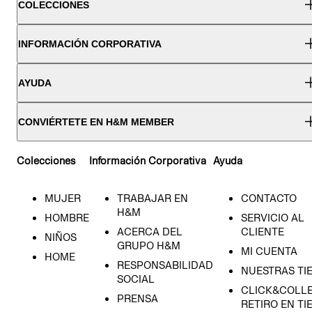
COLECCIONES
INFORMACIÓN CORPORATIVA
AYUDA
CONVIÉRTETE EN H&M MEMBER
Colecciones
Información Corporativa
Ayuda
MUJER
TRABAJAR EN
CONTACTO
H&M
HOMBRE
SERVICIO AL
ACERCA DEL
CLIENTE
NIÑOS
GRUPO H&M
MI CUENTA
HOME
RESPONSABILIDAD
NUESTRAS TI
SOCIAL
CLICK&COLLE
PRENSA
RETIRO EN TI