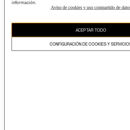
información.
Aviso de cookies y uso compartido de dato
El contenido de esta página web está protegido por copyright y es
propiedad de H&M Hennes & Mauritz AB
ACEPTAR TODO
CONFIGURACIÓN DE COOKIES Y SERVICIO