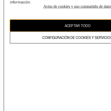
información.
Aviso de cookies y uso compartido de dato
El contenido de esta página web está protegido por copyright y es
propiedad de H&M Hennes & Mauritz AB
ACEPTAR TODO
CONFIGURACIÓN DE COOKIES Y SERVICIO