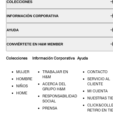
COLECCIONES
INFORMACIÓN CORPORATIVA
AYUDA
CONVIÉRTETE EN H&M MEMBER
Colecciones
Información Corporativa
Ayuda
MUJER
TRABAJAR EN
CONTACTO
H&M
HOMBRE
SERVICIO AL
ACERCA DEL
CLIENTE
NIÑOS
GRUPO H&M
MI CUENTA
HOME
RESPONSABILIDAD
NUESTRAS TI
SOCIAL
CLICK&COLLE
PRENSA
RETIRO EN TI