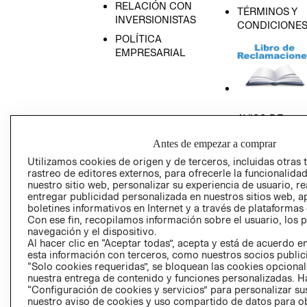
RELACIÓN CON
TÉRMINOS Y
INVERSIONISTAS
CONDICIONE
POLÍTICA
EMPRESARIAL
AVISO DE
PRIVACIDAD
Antes de empezar a comprar
GIFT CARD
Utilizamos cookies de origen y de terceros, incluidas otras 
AVISO DE COO
rastreo de editores externos, para ofrecerle la funcionalid
nuestro sitio web, personalizar su experiencia de usuario, rea
entregar publicidad personalizada en nuestros sitios web, a
boletines informativos en Internet y a través de plataformas
Con ese fin, recopilamos información sobre el usuario, los 
navegación y el dispositivo.
Al hacer clic en “Aceptar todas”, acepta y está de acuerdo
esta información con terceros, como nuestros socios publicit
Perú (S/)
“Solo cookies requeridas”, se bloquean las cookies opcionale
nuestra entrega de contenido y funciones personalizadas. H
“Configuración de cookies y servicios” para personalizar sus
CAMBIAR REGIÓN
nuestro aviso de cookies y uso compartido de datos para 