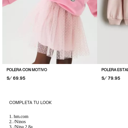
POLERA CON MOTIVO
POLERA EST
PRICE:
S/ 69.95
PRICE:
S/ 79.95
COMPLETA TU LOOK
hm.com
/
Ninos
/
Nina 2 8a