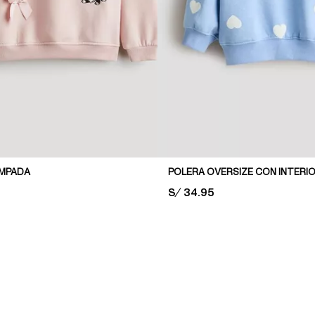
AMPADA
PRICE:
S/ 34.95