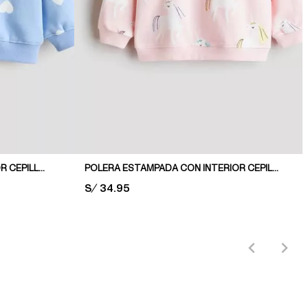
POLERA OVERSIZE CON INTERIOR CEPILLADO
POLERA ESTAMPADA CON INTERIOR CEPILLADO
PRICE:
S/ 34.95