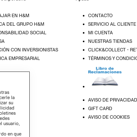
AJAR EN H&M
CONTACTO
CA DEL GRUPO H&M
SERVICIO AL CLIENTE
ONSABILIDAD SOCIAL
MI CUENTA
SA
NUESTRAS TIENDAS
IÓN CON INVERSIONISTAS
CLICK&COLLECT - RE
ICA EMPRESARIAL
TÉRMINOS Y CONDICI
otras
cerle la
AVISO DE PRIVACIDA
izar su
blicidad
GIFT CARD
oletines
AVISO DE COOKIES
redes
l usuario,
erdo en que