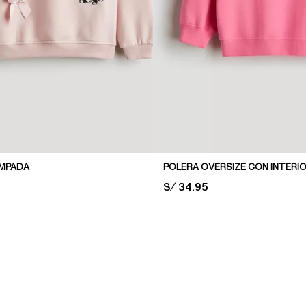
AMPADA
PRICE:
S/ 34.95