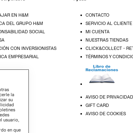
AJAR EN H&M
CONTACTO
CA DEL GRUPO H&M
SERVICIO AL CLIENTE
ONSABILIDAD SOCIAL
MI CUENTA
SA
NUESTRAS TIENDAS
IÓN CON INVERSIONISTAS
CLICK&COLLECT - RE
ICA EMPRESARIAL
TÉRMINOS Y CONDICI
otras
cerle la
AVISO DE PRIVACIDA
izar su
blicidad
GIFT CARD
oletines
AVISO DE COOKIES
redes
l usuario,
erdo en que