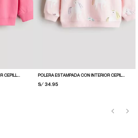
POLERA OVERSIZE CON INTERIOR CEPILLADO
POLERA ESTAMPADA CON INTERIOR CEPILLADO
PRICE:
S/ 34.95