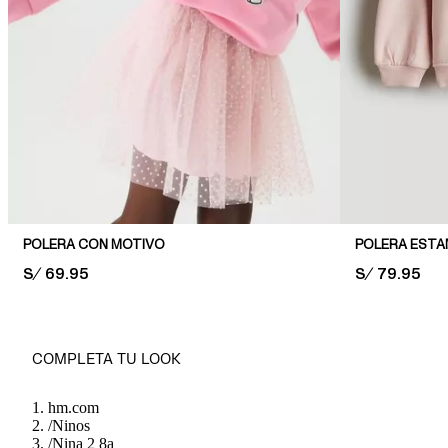
POLERA CON MOTIVO
POLERA EST
PRICE:
S/ 69.95
PRICE:
S/ 79.95
COMPLETA TU LOOK
hm.com
/
Ninos
/
Nina 2 8a