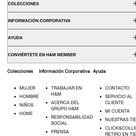
COLECCIONES
INFORMACIÓN CORPORATIVA
AYUDA
CONVIÉRTETE EN H&M MEMBER
Colecciones
Información Corporativa
Ayuda
MUJER
TRABAJAR EN
CONTACTO
H&M
HOMBRE
SERVICIO AL
ACERCA DEL
CLIENTE
NIÑOS
GRUPO H&M
MI CUENTA
HOME
RESPONSABILIDAD
NUESTRAS TI
SOCIAL
CLICK&COLLE
PRENSA
RETIRO EN TI