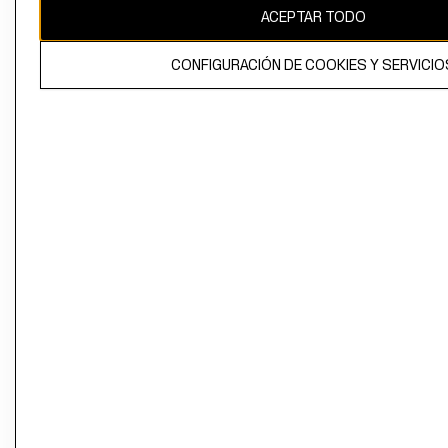
ACEPTAR TODO
CONFIGURACIÓN DE COOKIES Y SERVICIO
El contenido de esta página web está protegido por copyright y es
propiedad de H&M Hennes & Mauritz AB