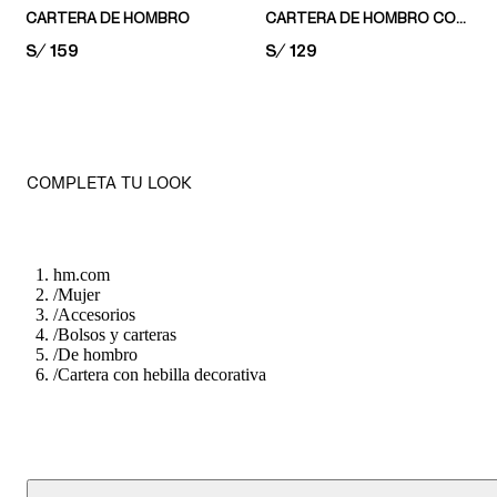
CARTERA DE HOMBRO
CARTERA DE HOMBRO CON CORREA TRENZADA
PRICE:
S/ 159
PRICE:
S/ 129
COMPLETA TU LOOK
hm.com
/
Mujer
/
Accesorios
/
Bolsos y carteras
/
De hombro
/
Cartera con hebilla decorativa