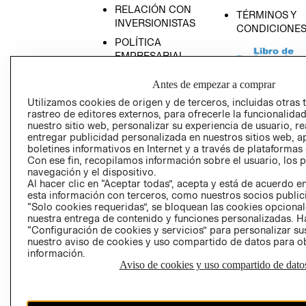
RELACIÓN CON
TÉRMINOS Y
INVERSIONISTAS
CONDICIONE
POLÍTICA
EMPRESARIAL
Antes de empezar a comprar
Utilizamos cookies de origen y de terceros, incluidas otras 
rastreo de editores externos, para ofrecerle la funcionalid
AVISO DE
nuestro sitio web, personalizar su experiencia de usuario, rea
PRIVACIDAD
entregar publicidad personalizada en nuestros sitios web, a
boletines informativos en Internet y a través de plataformas
GIFT CARD
Con ese fin, recopilamos información sobre el usuario, los 
navegación y el dispositivo.
AVISO DE COO
Al hacer clic en “Aceptar todas”, acepta y está de acuerdo
esta información con terceros, como nuestros socios publicit
“Solo cookies requeridas”, se bloquean las cookies opcionale
nuestra entrega de contenido y funciones personalizadas. H
“Configuración de cookies y servicios” para personalizar sus
nuestro aviso de cookies y uso compartido de datos para 
información.
Aviso de cookies y uso compartido de dato
Perú (S/)
CAMBIAR REGIÓN