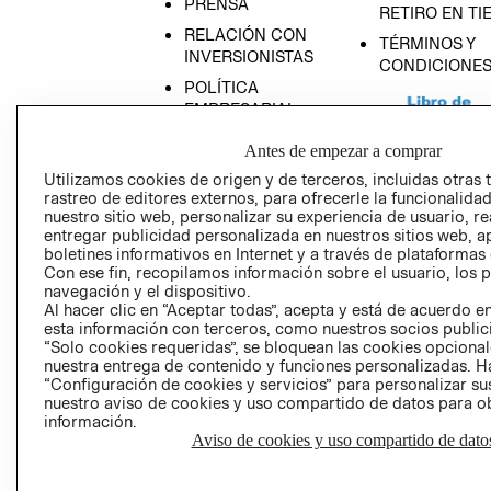
PRENSA
RETIRO EN TI
RELACIÓN CON
TÉRMINOS Y
INVERSIONISTAS
CONDICIONE
POLÍTICA
EMPRESARIAL
Antes de empezar a comprar
Utilizamos cookies de origen y de terceros, incluidas otras 
rastreo de editores externos, para ofrecerle la funcionalid
AVISO DE
nuestro sitio web, personalizar su experiencia de usuario, rea
entregar publicidad personalizada en nuestros sitios web, a
PRIVACIDAD
boletines informativos en Internet y a través de plataformas
GIFT CARD
Con ese fin, recopilamos información sobre el usuario, los 
navegación y el dispositivo.
AVISO DE COO
Al hacer clic en “Aceptar todas”, acepta y está de acuerdo
esta información con terceros, como nuestros socios publicit
“Solo cookies requeridas”, se bloquean las cookies opcionale
nuestra entrega de contenido y funciones personalizadas. H
“Configuración de cookies y servicios” para personalizar sus
nuestro aviso de cookies y uso compartido de datos para 
información.
Aviso de cookies y uso compartido de dato
Perú (S/)
CAMBIAR REGIÓN