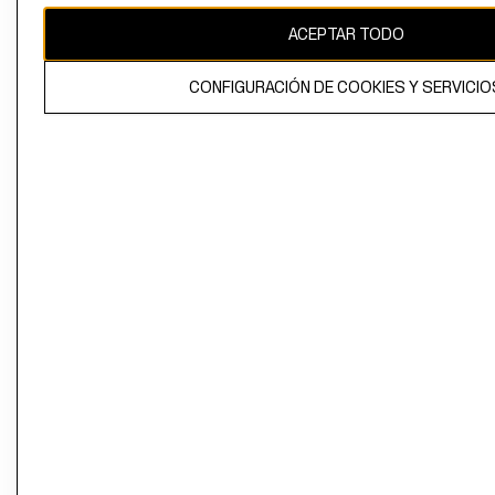
ACEPTAR TODO
CONFIGURACIÓN DE COOKIES Y SERVICIO
El contenido de esta página web está protegido por copyright y es
propiedad de H&M Hennes & Mauritz AB