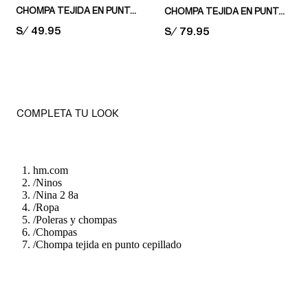
CHOMPA TEJIDA EN PUNTO ACANALADO
CHOMPA TEJIDA EN PUNTO DE CHENILLA
PRICE:
S/ 49.95
PRICE:
S/ 79.95
COMPLETA TU LOOK
hm.com
/
Ninos
/
Nina 2 8a
/
Ropa
/
Poleras y chompas
/
Chompas
/
Chompa tejida en punto cepillado