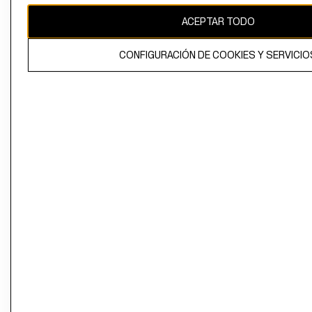
ACEPTAR TODO
CONFIGURACIÓN DE COOKIES Y SERVICIO
El contenido de esta página web está protegido por copyright y es
propiedad de H&M Hennes & Mauritz AB