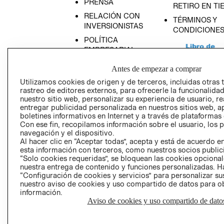
PRENSA
RETIRO EN TI
RELACIÓN CON
TÉRMINOS Y
INVERSIONISTAS
CONDICIONE
POLÍTICA
EMPRESARIAL
Antes de empezar a comprar
Utilizamos cookies de origen y de terceros, incluidas otras 
rastreo de editores externos, para ofrecerle la funcionalid
AVISO DE
nuestro sitio web, personalizar su experiencia de usuario, rea
entregar publicidad personalizada en nuestros sitios web, a
PRIVACIDAD
boletines informativos en Internet y a través de plataformas
GIFT CARD
Con ese fin, recopilamos información sobre el usuario, los 
navegación y el dispositivo.
AVISO DE COO
Al hacer clic en “Aceptar todas”, acepta y está de acuerdo
esta información con terceros, como nuestros socios publicit
“Solo cookies requeridas”, se bloquean las cookies opcionale
nuestra entrega de contenido y funciones personalizadas. H
“Configuración de cookies y servicios” para personalizar sus
nuestro aviso de cookies y uso compartido de datos para 
información.
Aviso de cookies y uso compartido de dato
Perú (S/)
CAMBIAR REGIÓN