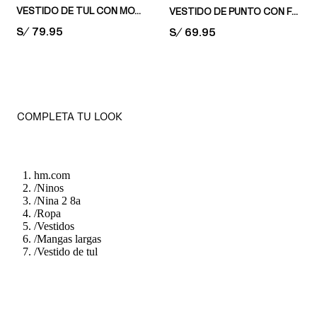
VESTIDO DE TUL CON MOTIVO DECORATIVO
VESTIDO DE PUNTO CON FALDA DE TUL
PRICE:
S/ 79.95
PRICE:
S/ 69.95
COMPLETA TU LOOK
hm.com
/
Ninos
/
Nina 2 8a
/
Ropa
/
Vestidos
/
Mangas largas
/
Vestido de tul