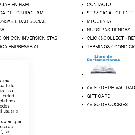
AJAR EN H&M
CONTACTO
CA DEL GRUPO H&M
SERVICIO AL CLIENTE
ONSABILIDAD SOCIAL
MI CUENTA
SA
NUESTRAS TIENDAS
IÓN CON INVERSIONISTAS
CLICK&COLLECT - RE
ICA EMPRESARIAL
TÉRMINOS Y CONDICI
otras
cerle la
AVISO DE PRIVACIDA
izar su
blicidad
GIFT CARD
oletines
AVISO DE COOKIES
redes
l usuario,
erdo en que
estros
”, se