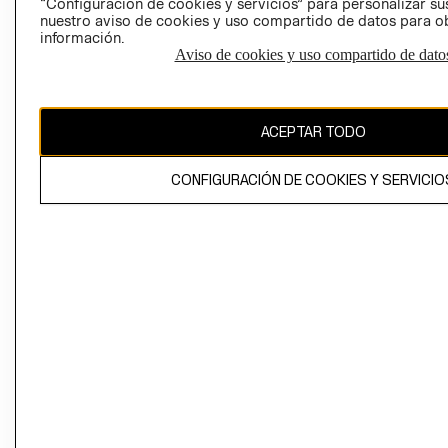
“Configuración de cookies y servicios” para personalizar sus
CAMBIAR REGIÓN
nuestro aviso de cookies y uso compartido de datos para 
información.
Aviso de cookies y uso compartido de dato
El contenido de esta página web está protegido por copyright y es
propiedad de H&M Hennes & Mauritz AB
ACEPTAR TODO
CONFIGURACIÓN DE COOKIES Y SERVICIO