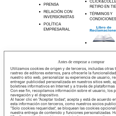
CLICK&COLLE
PRENSA
RETIRO EN TI
RELACIÓN CON
TÉRMINOS Y
INVERSIONISTAS
CONDICIONE
POLÍTICA
EMPRESARIAL
AVISO DE
PRIVACIDAD
Antes de empezar a comprar
GIFT CARD
Utilizamos cookies de origen y de terceros, incluidas otras 
rastreo de editores externos, para ofrecerle la funcionalid
AVISO DE COO
nuestro sitio web, personalizar su experiencia de usuario, rea
entregar publicidad personalizada en nuestros sitios web, a
boletines informativos en Internet y a través de plataformas
Con ese fin, recopilamos información sobre el usuario, los 
navegación y el dispositivo.
Al hacer clic en “Aceptar todas”, acepta y está de acuerdo
esta información con terceros, como nuestros socios publicit
“Solo cookies requeridas”, se bloquean las cookies opcionale
Perú (S/)
nuestra entrega de contenido y funciones personalizadas. H