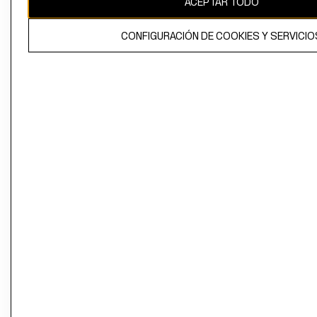
ACEPTAR TODO
CONFIGURACIÓN DE COOKIES Y SERVICIO
El contenido de esta página web está protegido por copyright y es
propiedad de H&M Hennes & Mauritz AB