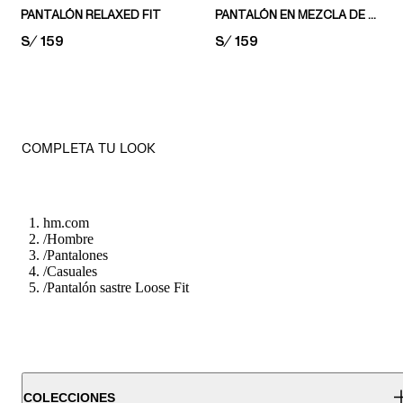
PANTALÓN RELAXED FIT
PANTALÓN EN MEZCLA DE LINO LOOSE FIT
PRICE:
S/ 159
PRICE:
S/ 159
COMPLETA TU LOOK
hm.com
/
Hombre
/
Pantalones
/
Casuales
/
Pantalón sastre Loose Fit
COLECCIONES