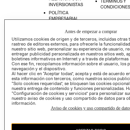
TÉRMINOS Y
INVERSIONISTAS
CONDICIONE
POLÍTICA
EMPRESARIAL
Antes de empezar a comprar
Utilizamos cookies de origen y de terceros, incluidas otras 
rastreo de editores externos, para ofrecerle la funcionalid
AVISO DE
nuestro sitio web, personalizar su experiencia de usuario, rea
PRIVACIDAD
entregar publicidad personalizada en nuestros sitios web, a
boletines informativos en Internet y a través de plataformas
GIFT CARD
Con ese fin, recopilamos información sobre el usuario, los 
AVISO DE COO
navegación y el dispositivo.
Al hacer clic en “Aceptar todas”, acepta y está de acuerdo
esta información con terceros, como nuestros socios publicit
“Solo cookies requeridas”, se bloquean las cookies opcionale
nuestra entrega de contenido y funciones personalizadas. H
“Configuración de cookies y servicios” para personalizar sus
nuestro aviso de cookies y uso compartido de datos para 
información.
Aviso de cookies y uso compartido de dato
Perú (S/)
CAMBIAR REGIÓN