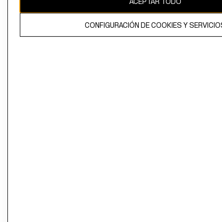
ACEPTAR TODO
CONFIGURACIÓN DE COOKIES Y SERVICIO
El contenido de esta página web está protegido por copyright y es
propiedad de H&M Hennes & Mauritz AB