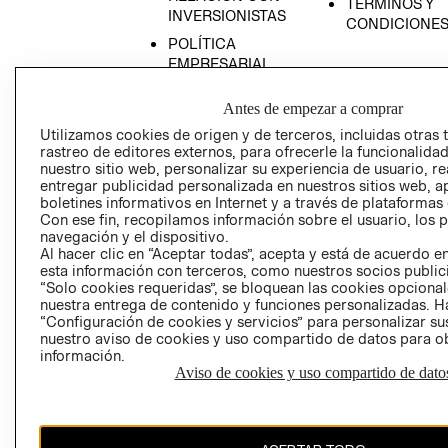
TÉRMINOS Y
INVERSIONISTAS
CONDICIONE
POLÍTICA
EMPRESARIAL
Antes de empezar a comprar
Utilizamos cookies de origen y de terceros, incluidas otras 
rastreo de editores externos, para ofrecerle la funcionalid
AVISO DE
nuestro sitio web, personalizar su experiencia de usuario, rea
PRIVACIDAD
entregar publicidad personalizada en nuestros sitios web, a
boletines informativos en Internet y a través de plataformas
GIFT CARD
Con ese fin, recopilamos información sobre el usuario, los 
AVISO DE COO
navegación y el dispositivo.
Al hacer clic en “Aceptar todas”, acepta y está de acuerdo
esta información con terceros, como nuestros socios publicit
“Solo cookies requeridas”, se bloquean las cookies opcionale
nuestra entrega de contenido y funciones personalizadas. H
“Configuración de cookies y servicios” para personalizar sus
nuestro aviso de cookies y uso compartido de datos para 
información.
Aviso de cookies y uso compartido de dato
Perú (S/)
CAMBIAR REGIÓN