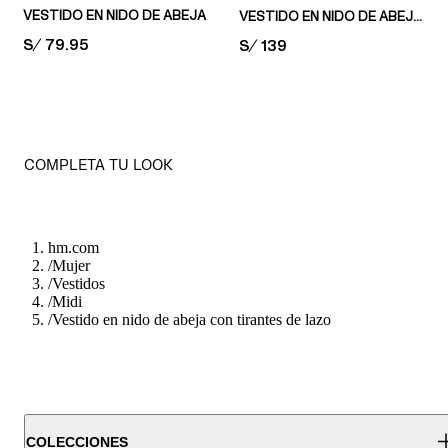
VESTIDO EN NIDO DE ABEJA
VESTIDO EN NIDO DE ABEJA EN ALGODÓN
PRICE:
S/ 79.95
PRICE:
S/ 139
COMPLETA TU LOOK
hm.com
/
Mujer
/
Vestidos
/
Midi
/
Vestido en nido de abeja con tirantes de lazo
COLECCIONES