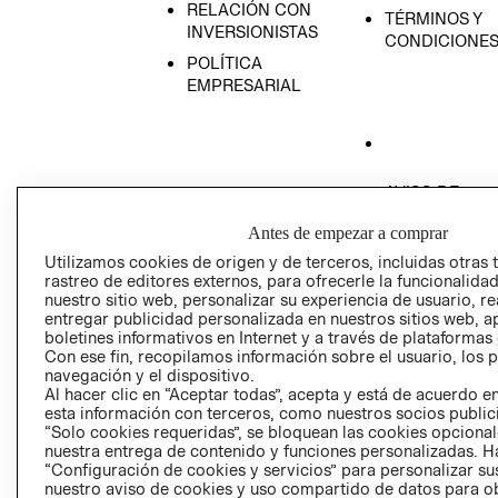
RELACIÓN CON
TÉRMINOS Y
INVERSIONISTAS
CONDICIONE
POLÍTICA
EMPRESARIAL
AVISO DE
PRIVACIDAD
Antes de empezar a comprar
GIFT CARD
Utilizamos cookies de origen y de terceros, incluidas otras 
AVISO DE COO
rastreo de editores externos, para ofrecerle la funcionalid
nuestro sitio web, personalizar su experiencia de usuario, rea
entregar publicidad personalizada en nuestros sitios web, a
boletines informativos en Internet y a través de plataformas
Con ese fin, recopilamos información sobre el usuario, los 
navegación y el dispositivo.
Al hacer clic en “Aceptar todas”, acepta y está de acuerdo
esta información con terceros, como nuestros socios publicit
Perú (S/)
“Solo cookies requeridas”, se bloquean las cookies opcionale
nuestra entrega de contenido y funciones personalizadas. H
“Configuración de cookies y servicios” para personalizar sus
CAMBIAR REGIÓN
nuestro aviso de cookies y uso compartido de datos para 