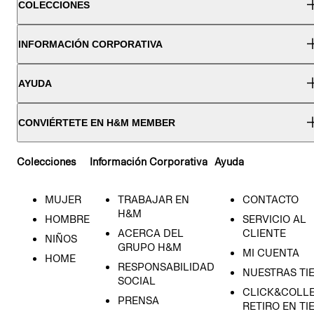
COLECCIONES
INFORMACIÓN CORPORATIVA
AYUDA
CONVIÉRTETE EN H&M MEMBER
Colecciones
Información Corporativa
Ayuda
MUJER
TRABAJAR EN
CONTACTO
H&M
HOMBRE
SERVICIO AL
ACERCA DEL
CLIENTE
NIÑOS
GRUPO H&M
MI CUENTA
HOME
RESPONSABILIDAD
NUESTRAS TI
SOCIAL
CLICK&COLLE
PRENSA
RETIRO EN TI