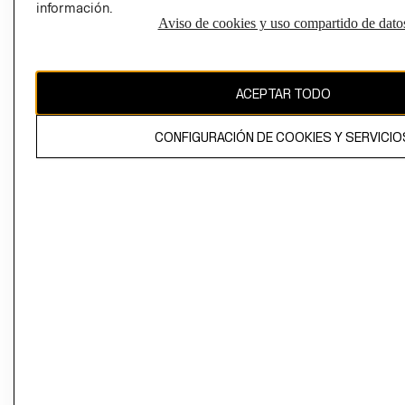
información.
Aviso de cookies y uso compartido de dato
El contenido de esta página web está protegido por copyright y es
propiedad de H&M Hennes & Mauritz AB
ACEPTAR TODO
CONFIGURACIÓN DE COOKIES Y SERVICIO