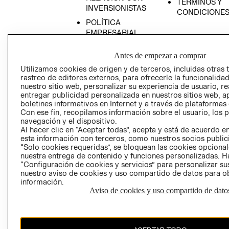
TÉRMINOS Y
INVERSIONISTAS
CONDICIONE
POLÍTICA
EMPRESARIAL
Antes de empezar a comprar
Utilizamos cookies de origen y de terceros, incluidas otras 
rastreo de editores externos, para ofrecerle la funcionalid
AVISO DE
nuestro sitio web, personalizar su experiencia de usuario, rea
PRIVACIDAD
entregar publicidad personalizada en nuestros sitios web, a
boletines informativos en Internet y a través de plataformas
GIFT CARD
Con ese fin, recopilamos información sobre el usuario, los 
AVISO DE COO
navegación y el dispositivo.
Al hacer clic en “Aceptar todas”, acepta y está de acuerdo
esta información con terceros, como nuestros socios publicit
“Solo cookies requeridas”, se bloquean las cookies opcionale
nuestra entrega de contenido y funciones personalizadas. H
“Configuración de cookies y servicios” para personalizar sus
nuestro aviso de cookies y uso compartido de datos para 
información.
Aviso de cookies y uso compartido de dato
Perú (S/)
CAMBIAR REGIÓN