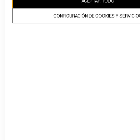
ACEPTAR TODO
CONFIGURACIÓN DE COOKIES Y SERVICIO
El contenido de esta página web está protegido por copyright y es
propiedad de H&M Hennes & Mauritz AB