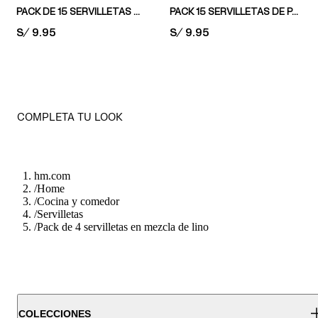
PACK DE 15 SERVILLETAS DE PAPEL
PACK 15 SERVILLETAS DE PAPEL RECTANGULARES
PRICE:
S/ 9.95
PRICE:
S/ 9.95
COMPLETA TU LOOK
hm.com
/
Home
/
Cocina y comedor
/
Servilletas
/
Pack de 4 servilletas en mezcla de lino
COLECCIONES