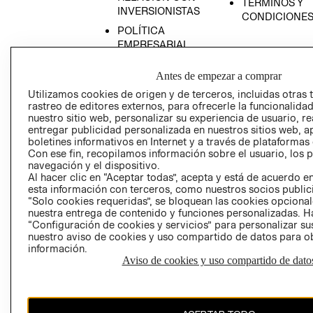
TÉRMINOS Y
INVERSIONISTAS
CONDICIONE
POLÍTICA
EMPRESARIAL
Antes de empezar a comprar
Utilizamos cookies de origen y de terceros, incluidas otras 
rastreo de editores externos, para ofrecerle la funcionalid
AVISO DE
nuestro sitio web, personalizar su experiencia de usuario, rea
PRIVACIDAD
entregar publicidad personalizada en nuestros sitios web, a
boletines informativos en Internet y a través de plataformas
GIFT CARD
Con ese fin, recopilamos información sobre el usuario, los 
AVISO DE COO
navegación y el dispositivo.
Al hacer clic en “Aceptar todas”, acepta y está de acuerdo
esta información con terceros, como nuestros socios publicit
“Solo cookies requeridas”, se bloquean las cookies opcionale
nuestra entrega de contenido y funciones personalizadas. H
“Configuración de cookies y servicios” para personalizar sus
nuestro aviso de cookies y uso compartido de datos para 
información.
Aviso de cookies y uso compartido de dato
Perú (S/)
CAMBIAR REGIÓN