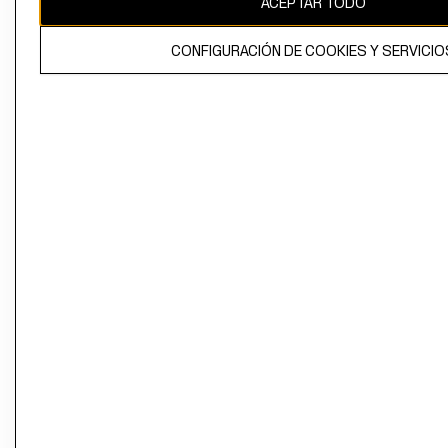
ACEPTAR TODO
CONFIGURACIÓN DE COOKIES Y SERVICIO
El contenido de esta página web está protegido por copyright y es
propiedad de H&M Hennes & Mauritz AB