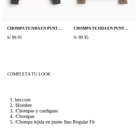
CHOMPA TEJIDA EN PUNTO FINO REGULAR FIT
CHOMPA TEJIDA EN PUNTO FINO REGULAR FIT
PRICE:
S/ 89.95
PRICE:
S/ 89.95
COMPLETA TU LOOK
hm.com
/
Hombre
/
Chompas y cardigans
/
Chompas
/
Chompa tejida en punto fino Regular Fit