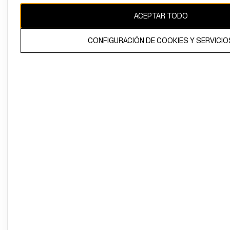
ACEPTAR TODO
CONFIGURACIÓN DE COOKIES Y SERVICIO
El contenido de esta página web está protegido por copyright y es
propiedad de H&M Hennes & Mauritz AB