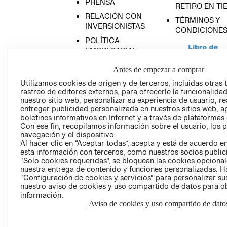
PRENSA
RETIRO EN TI
RELACIÓN CON
TÉRMINOS Y
INVERSIONISTAS
CONDICIONE
POLÍTICA
EMPRESARIAL
Antes de empezar a comprar
Utilizamos cookies de origen y de terceros, incluidas otras 
rastreo de editores externos, para ofrecerle la funcionalid
AVISO DE
nuestro sitio web, personalizar su experiencia de usuario, rea
entregar publicidad personalizada en nuestros sitios web, a
PRIVACIDAD
boletines informativos en Internet y a través de plataformas
GIFT CARD
Con ese fin, recopilamos información sobre el usuario, los 
navegación y el dispositivo.
AVISO DE COO
Al hacer clic en “Aceptar todas”, acepta y está de acuerdo
esta información con terceros, como nuestros socios publicit
“Solo cookies requeridas”, se bloquean las cookies opcionale
nuestra entrega de contenido y funciones personalizadas. H
“Configuración de cookies y servicios” para personalizar sus
nuestro aviso de cookies y uso compartido de datos para 
información.
Aviso de cookies y uso compartido de dato
Perú (S/)
CAMBIAR REGIÓN