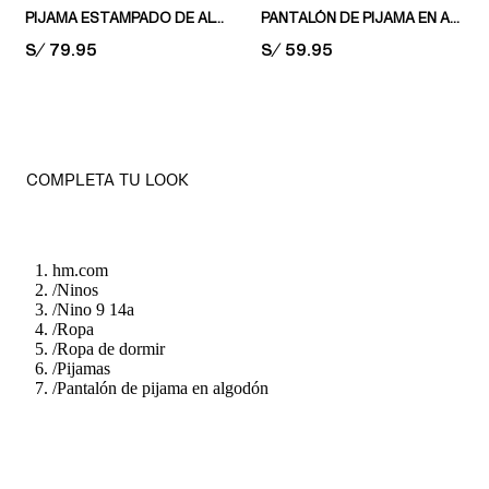
PIJAMA ESTAMPADO DE ALGODÓN
PANTALÓN DE PIJAMA EN ALGODÓN
PRICE:
S/ 79.95
PRICE:
S/ 59.95
COMPLETA TU LOOK
hm.com
/
Ninos
/
Nino 9 14a
/
Ropa
/
Ropa de dormir
/
Pijamas
/
Pantalón de pijama en algodón