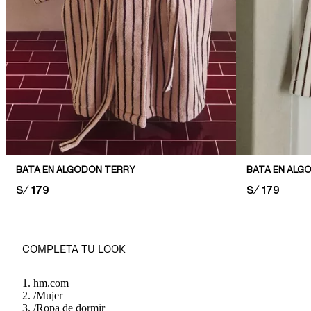
BATA EN ALGODÓN TERRY
BATA EN ALG
PRICE:
S/ 179
PRICE:
S/ 179
COMPLETA TU LOOK
hm.com
/
Mujer
/
Ropa de dormir