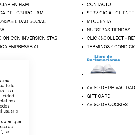
AJAR EN H&M
CONTACTO
CA DEL GRUPO H&M
SERVICIO AL CLIENTE
ONSABILIDAD SOCIAL
MI CUENTA
SA
NUESTRAS TIENDAS
IÓN CON INVERSIONISTAS
CLICK&COLLECT - RE
ICA EMPRESARIAL
TÉRMINOS Y CONDICI
otras
cerle la
AVISO DE PRIVACIDA
izar su
blicidad
GIFT CARD
oletines
AVISO DE COOKIES
redes
l usuario,
erdo en que
estros
”, se