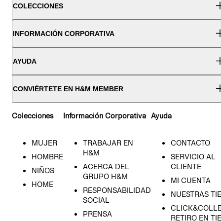
COLECCIONES
INFORMACIÓN CORPORATIVA
AYUDA
CONVIÉRTETE EN H&M MEMBER
Colecciones
Información Corporativa
Ayuda
MUJER
TRABAJAR EN
CONTACTO
H&M
HOMBRE
SERVICIO AL
ACERCA DEL
CLIENTE
NIÑOS
GRUPO H&M
MI CUENTA
HOME
RESPONSABILIDAD
NUESTRAS TI
SOCIAL
CLICK&COLLE
PRENSA
RETIRO EN TI