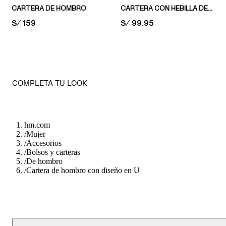
CARTERA DE HOMBRO
CARTERA CON HEBILLA DECORATIVA
PRICE:
S/ 159
PRICE:
S/ 99.95
COMPLETA TU LOOK
hm.com
/
Mujer
/
Accesorios
/
Bolsos y carteras
/
De hombro
/
Cartera de hombro con diseño en U