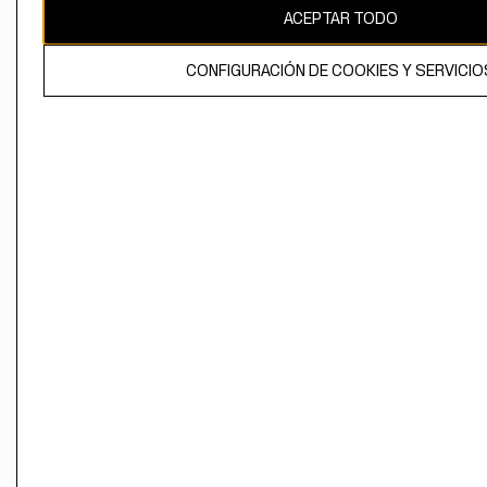
ACEPTAR TODO
CONFIGURACIÓN DE COOKIES Y SERVICIO
El contenido de esta página web está protegido por copyright y es
propiedad de H&M Hennes & Mauritz AB