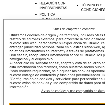
RELACIÓN CON
TÉRMINOS Y
INVERSIONISTAS
CONDICIONE
POLÍTICA
EMPRESARIAL
Antes de empezar a comprar
Utilizamos cookies de origen y de terceros, incluidas otras 
rastreo de editores externos, para ofrecerle la funcionalid
AVISO DE
nuestro sitio web, personalizar su experiencia de usuario, rea
PRIVACIDAD
entregar publicidad personalizada en nuestros sitios web, a
boletines informativos en Internet y a través de plataformas
GIFT CARD
Con ese fin, recopilamos información sobre el usuario, los 
navegación y el dispositivo.
AVISO DE COO
Al hacer clic en “Aceptar todas”, acepta y está de acuerdo
esta información con terceros, como nuestros socios publicit
“Solo cookies requeridas”, se bloquean las cookies opcionale
nuestra entrega de contenido y funciones personalizadas. H
“Configuración de cookies y servicios” para personalizar sus
nuestro aviso de cookies y uso compartido de datos para 
información.
Aviso de cookies y uso compartido de dato
Perú (S/)
CAMBIAR REGIÓN