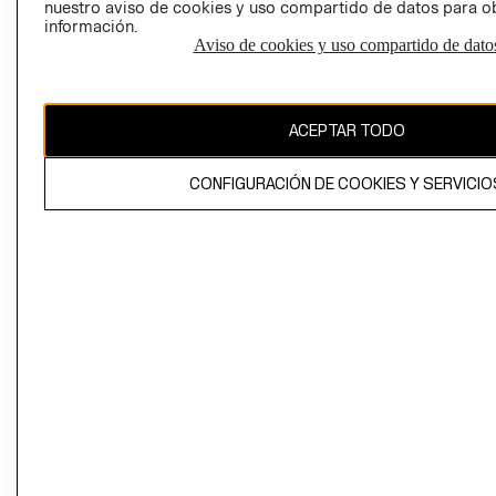
nuestro aviso de cookies y uso compartido de datos para 
información.
Aviso de cookies y uso compartido de dato
El contenido de esta página web está protegido por copyright y es
propiedad de H&M Hennes & Mauritz AB
ACEPTAR TODO
CONFIGURACIÓN DE COOKIES Y SERVICIO