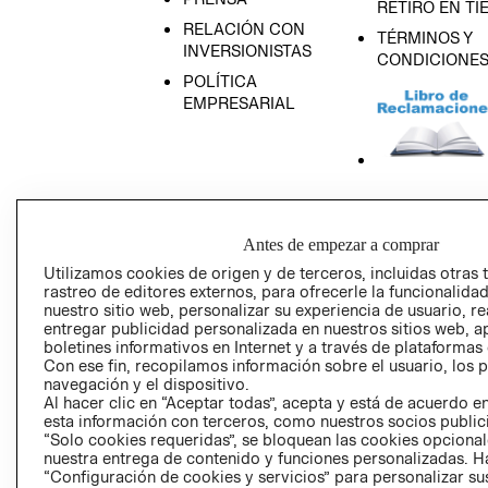
RETIRO EN TI
RELACIÓN CON
TÉRMINOS Y
INVERSIONISTAS
CONDICIONE
POLÍTICA
EMPRESARIAL
AVISO DE
PRIVACIDAD
Antes de empezar a comprar
GIFT CARD
Utilizamos cookies de origen y de terceros, incluidas otras 
AVISO DE COO
rastreo de editores externos, para ofrecerle la funcionalid
nuestro sitio web, personalizar su experiencia de usuario, rea
entregar publicidad personalizada en nuestros sitios web, a
boletines informativos en Internet y a través de plataformas
Con ese fin, recopilamos información sobre el usuario, los 
navegación y el dispositivo.
Al hacer clic en “Aceptar todas”, acepta y está de acuerdo
esta información con terceros, como nuestros socios publicit
“Solo cookies requeridas”, se bloquean las cookies opcionale
Perú (S/)
nuestra entrega de contenido y funciones personalizadas. H
“Configuración de cookies y servicios” para personalizar sus
CAMBIAR REGIÓN