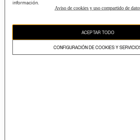
información.
Aviso de cookies y uso compartido de dato
El contenido de esta página web está protegido por copyright y es
propiedad de H&M Hennes & Mauritz AB
ACEPTAR TODO
CONFIGURACIÓN DE COOKIES Y SERVICIO