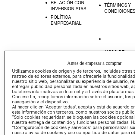
RELACIÓN CON
TÉRMINOS Y
INVERSIONISTAS
CONDICIONE
POLÍTICA
EMPRESARIAL
AVISO DE
PRIVACIDAD
Antes de empezar a comprar
GIFT CARD
Utilizamos cookies de origen y de terceros, incluidas otras 
AVISO DE COO
rastreo de editores externos, para ofrecerle la funcionalid
nuestro sitio web, personalizar su experiencia de usuario, rea
entregar publicidad personalizada en nuestros sitios web, a
boletines informativos en Internet y a través de plataformas
Con ese fin, recopilamos información sobre el usuario, los 
navegación y el dispositivo.
Al hacer clic en “Aceptar todas”, acepta y está de acuerdo
esta información con terceros, como nuestros socios publicit
Perú (S/)
“Solo cookies requeridas”, se bloquean las cookies opcionale
nuestra entrega de contenido y funciones personalizadas. H
“Configuración de cookies y servicios” para personalizar sus
CAMBIAR REGIÓN
nuestro aviso de cookies y uso compartido de datos para 