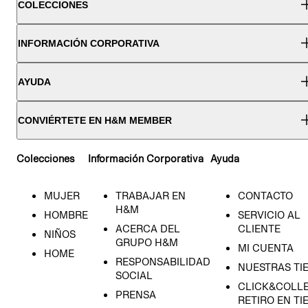
COLECCIONES
INFORMACIÓN CORPORATIVA
AYUDA
CONVIÉRTETE EN H&M MEMBER
Colecciones
Información Corporativa
Ayuda
MUJER
TRABAJAR EN
CONTACTO
H&M
HOMBRE
SERVICIO AL
ACERCA DEL
CLIENTE
NIÑOS
GRUPO H&M
MI CUENTA
HOME
RESPONSABILIDAD
NUESTRAS TI
SOCIAL
CLICK&COLLE
PRENSA
RETIRO EN TI