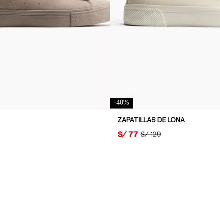
-
40
%
ZAPATILLAS DE LONA
PRICE:
S/ 77
ORIGINAL PRICE:
S/ 129