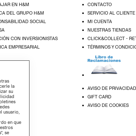
AJAR EN H&M
CONTACTO
CA DEL GRUPO H&M
SERVICIO AL CLIENTE
ONSABILIDAD SOCIAL
MI CUENTA
SA
NUESTRAS TIENDAS
IÓN CON INVERSIONISTAS
CLICK&COLLECT - RE
ICA EMPRESARIAL
TÉRMINOS Y CONDICI
otras
cerle la
AVISO DE PRIVACIDA
izar su
blicidad
GIFT CARD
oletines
AVISO DE COOKIES
redes
l usuario,
erdo en que
estros
”, se