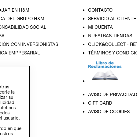
AJAR EN H&M
CONTACTO
CA DEL GRUPO H&M
SERVICIO AL CLIENTE
ONSABILIDAD SOCIAL
MI CUENTA
SA
NUESTRAS TIENDAS
IÓN CON INVERSIONISTAS
CLICK&COLLECT - RE
ICA EMPRESARIAL
TÉRMINOS Y CONDICI
otras
cerle la
AVISO DE PRIVACIDA
izar su
blicidad
GIFT CARD
oletines
AVISO DE COOKIES
redes
l usuario,
erdo en que
estros