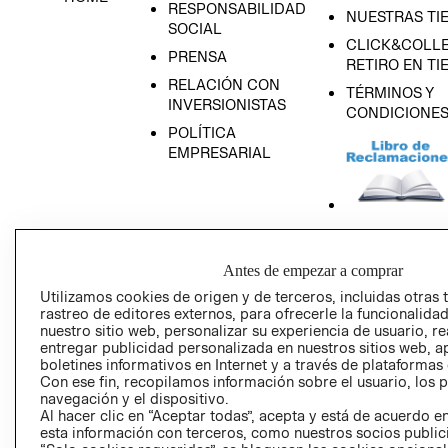
RESPONSABILIDAD
NUESTRAS TI
SOCIAL
CLICK&COLLE
PRENSA
RETIRO EN TI
RELACIÓN CON
TÉRMINOS Y
INVERSIONISTAS
CONDICIONE
POLÍTICA
EMPRESARIAL
AVISO DE
PRIVACIDAD
Antes de empezar a comprar
Utilizamos cookies de origen y de terceros, incluidas otras 
GIFT CARD
rastreo de editores externos, para ofrecerle la funcionalid
AVISO DE COO
nuestro sitio web, personalizar su experiencia de usuario, rea
entregar publicidad personalizada en nuestros sitios web, a
boletines informativos en Internet y a través de plataformas
Con ese fin, recopilamos información sobre el usuario, los 
navegación y el dispositivo.
Al hacer clic en “Aceptar todas”, acepta y está de acuerdo
esta información con terceros, como nuestros socios publicit