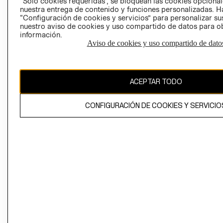
“Solo cookies requeridas”, se bloquean las cookies opcionale
Perú (S/)
nuestra entrega de contenido y funciones personalizadas. H
“Configuración de cookies y servicios” para personalizar sus
CAMBIAR REGIÓN
nuestro aviso de cookies y uso compartido de datos para 
información.
Aviso de cookies y uso compartido de dato
El contenido de esta página web está protegido por copyright y es
propiedad de H&M Hennes & Mauritz AB
ACEPTAR TODO
CONFIGURACIÓN DE COOKIES Y SERVICIO