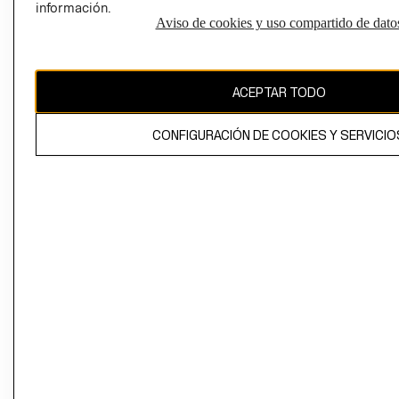
información.
Aviso de cookies y uso compartido de dato
El contenido de esta página web está protegido por copyright y es
propiedad de H&M Hennes & Mauritz AB
ACEPTAR TODO
CONFIGURACIÓN DE COOKIES Y SERVICIO