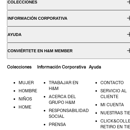
COLECCIONES
INFORMACIÓN CORPORATIVA
AYUDA
CONVIÉRTETE EN H&M MEMBER
Colecciones
Información Corporativa
Ayuda
MUJER
TRABAJAR EN
CONTACTO
H&M
HOMBRE
SERVICIO AL
ACERCA DEL
CLIENTE
NIÑOS
GRUPO H&M
MI CUENTA
HOME
RESPONSABILIDAD
NUESTRAS TI
SOCIAL
CLICK&COLLE
PRENSA
RETIRO EN TI