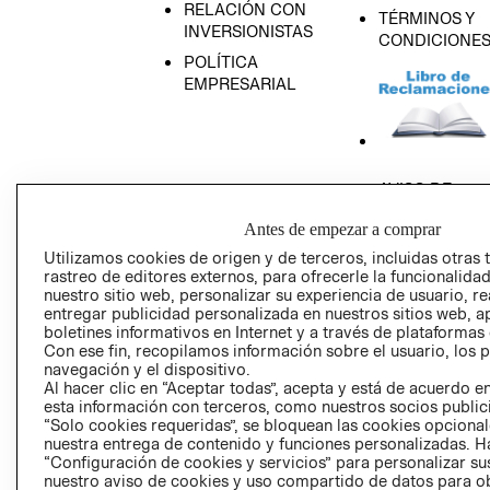
RELACIÓN CON
TÉRMINOS Y
INVERSIONISTAS
CONDICIONE
POLÍTICA
EMPRESARIAL
AVISO DE
PRIVACIDAD
Antes de empezar a comprar
GIFT CARD
Utilizamos cookies de origen y de terceros, incluidas otras 
AVISO DE COO
rastreo de editores externos, para ofrecerle la funcionalid
nuestro sitio web, personalizar su experiencia de usuario, rea
entregar publicidad personalizada en nuestros sitios web, a
boletines informativos en Internet y a través de plataformas
Con ese fin, recopilamos información sobre el usuario, los 
navegación y el dispositivo.
Al hacer clic en “Aceptar todas”, acepta y está de acuerdo
esta información con terceros, como nuestros socios publicit
Perú (S/)
“Solo cookies requeridas”, se bloquean las cookies opcionale
nuestra entrega de contenido y funciones personalizadas. H
“Configuración de cookies y servicios” para personalizar sus
CAMBIAR REGIÓN
nuestro aviso de cookies y uso compartido de datos para 