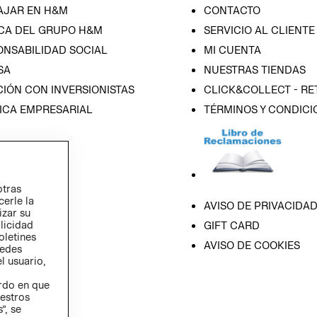
AJAR EN H&M
CONTACTO
CA DEL GRUPO H&M
SERVICIO AL CLIENTE
ONSABILIDAD SOCIAL
MI CUENTA
SA
NUESTRAS TIENDAS
IÓN CON INVERSIONISTAS
CLICK&COLLECT - RE
ICA EMPRESARIAL
TÉRMINOS Y CONDICI
otras
cerle la
AVISO DE PRIVACIDA
izar su
blicidad
GIFT CARD
oletines
AVISO DE COOKIES
redes
l usuario,
erdo en que
estros
”, se