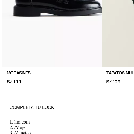
MOCASINES
ZAPATOS MUL
PRICE:
S/ 109
PRICE:
S/ 109
COMPLETA TU LOOK
hm.com
/
Mujer
/
Zapatos