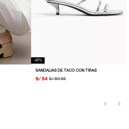
-
40
%
SANDALIAS DE TACO CON TIRAS
PRICE:
S/ 54
ORIGINAL PRICE:
S/ 89.95