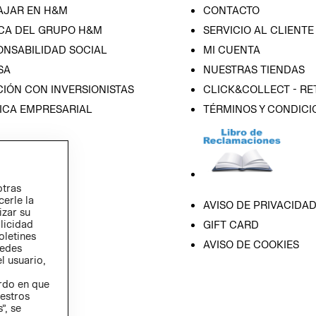
AJAR EN H&M
CONTACTO
CA DEL GRUPO H&M
SERVICIO AL CLIENTE
ONSABILIDAD SOCIAL
MI CUENTA
SA
NUESTRAS TIENDAS
IÓN CON INVERSIONISTAS
CLICK&COLLECT - RE
ICA EMPRESARIAL
TÉRMINOS Y CONDICI
otras
cerle la
AVISO DE PRIVACIDA
izar su
blicidad
GIFT CARD
oletines
AVISO DE COOKIES
redes
l usuario,
erdo en que
estros
”, se