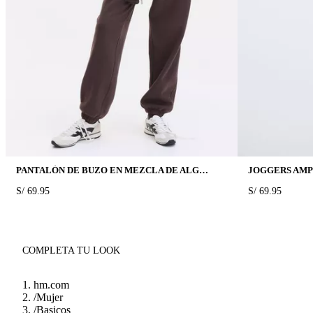
PANTALÓN DE BUZO EN MEZCLA DE ALGODÓN
JOGGERS AMP
PRICE:
S/ 69.95
PRICE:
S/ 69.95
COMPLETA TU LOOK
hm.com
/
Mujer
/
Basicos