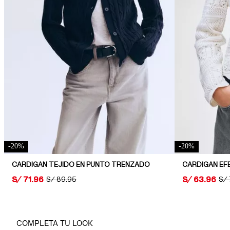
-
20
%
-
20
%
CARDIGAN TEJIDO EN PUNTO TRENZADO
CARDIGAN E
PRICE:
S/ 71.96
PRICE:
S/ 63.96
ORIGINAL PRICE:
S/ 89.95
ORI
S/ 
COMPLETA TU LOOK