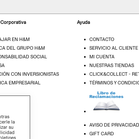
 Corporativa
Ayuda
AJAR EN H&M
CONTACTO
CA DEL GRUPO H&M
SERVICIO AL CLIENTE
ONSABILIDAD SOCIAL
MI CUENTA
SA
NUESTRAS TIENDAS
IÓN CON INVERSIONISTAS
CLICK&COLLECT - RE
ICA EMPRESARIAL
TÉRMINOS Y CONDICI
otras
cerle la
AVISO DE PRIVACIDA
izar su
blicidad
GIFT CARD
oletines