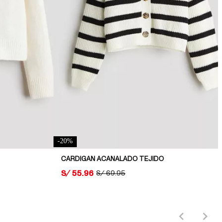
-
20
%
CARDIGAN ACANALADO TEJIDO
PRICE:
S/ 55.96
ORIGINAL PRICE:
S/ 69.95