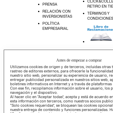
CLICK&COLLE
PRENSA
RETIRO EN TI
RELACIÓN CON
TÉRMINOS Y
INVERSIONISTAS
CONDICIONE
POLÍTICA
EMPRESARIAL
AVISO DE
PRIVACIDAD
Antes de empezar a comprar
GIFT CARD
Utilizamos cookies de origen y de terceros, incluidas otras 
rastreo de editores externos, para ofrecerle la funcionalid
AVISO DE COO
nuestro sitio web, personalizar su experiencia de usuario, rea
entregar publicidad personalizada en nuestros sitios web, a
boletines informativos en Internet y a través de plataformas
Con ese fin, recopilamos información sobre el usuario, los 
navegación y el dispositivo.
Al hacer clic en “Aceptar todas”, acepta y está de acuerdo
esta información con terceros, como nuestros socios publicit
“Solo cookies requeridas”, se bloquean las cookies opcionale
Perú (S/)
nuestra entrega de contenido y funciones personalizadas. H