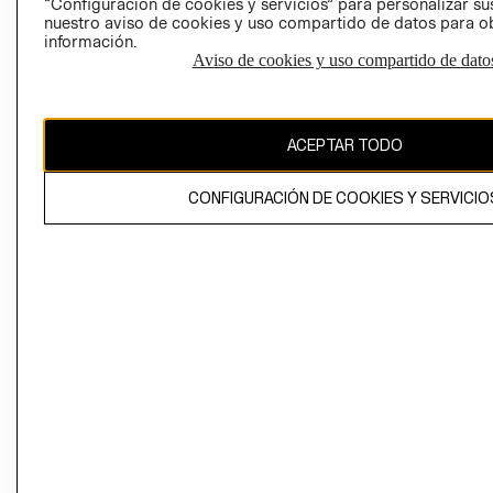
“Configuración de cookies y servicios” para personalizar sus
CAMBIAR REGIÓN
nuestro aviso de cookies y uso compartido de datos para 
información.
Aviso de cookies y uso compartido de dato
El contenido de esta página web está protegido por copyright y es
propiedad de H&M Hennes & Mauritz AB
ACEPTAR TODO
CONFIGURACIÓN DE COOKIES Y SERVICIO