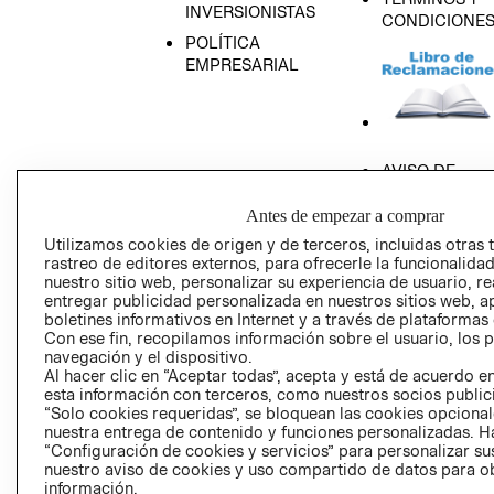
INVERSIONISTAS
CONDICIONE
POLÍTICA
EMPRESARIAL
AVISO DE
PRIVACIDAD
Antes de empezar a comprar
GIFT CARD
Utilizamos cookies de origen y de terceros, incluidas otras 
AVISO DE COO
rastreo de editores externos, para ofrecerle la funcionalid
nuestro sitio web, personalizar su experiencia de usuario, rea
entregar publicidad personalizada en nuestros sitios web, a
boletines informativos en Internet y a través de plataformas
Con ese fin, recopilamos información sobre el usuario, los 
navegación y el dispositivo.
Al hacer clic en “Aceptar todas”, acepta y está de acuerdo
esta información con terceros, como nuestros socios publicit
Perú (S/)
“Solo cookies requeridas”, se bloquean las cookies opcionale
nuestra entrega de contenido y funciones personalizadas. H
CAMBIAR REGIÓN
“Configuración de cookies y servicios” para personalizar sus
nuestro aviso de cookies y uso compartido de datos para 
información.