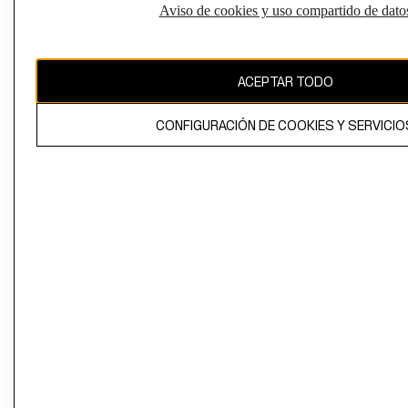
Aviso de cookies y uso compartido de dato
El contenido de esta página web está protegido por copyright y es
propiedad de H&M Hennes & Mauritz AB
ACEPTAR TODO
CONFIGURACIÓN DE COOKIES Y SERVICIO