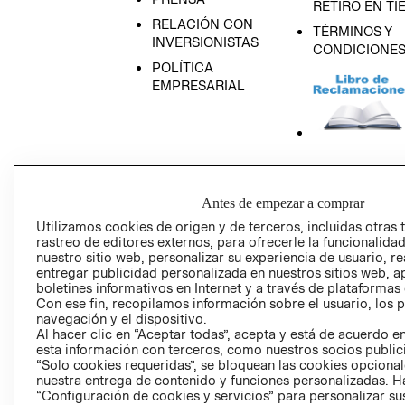
RETIRO EN TI
RELACIÓN CON
TÉRMINOS Y
INVERSIONISTAS
CONDICIONE
POLÍTICA
EMPRESARIAL
AVISO DE
PRIVACIDAD
Antes de empezar a comprar
GIFT CARD
Utilizamos cookies de origen y de terceros, incluidas otras 
AVISO DE COO
rastreo de editores externos, para ofrecerle la funcionalid
nuestro sitio web, personalizar su experiencia de usuario, rea
entregar publicidad personalizada en nuestros sitios web, a
boletines informativos en Internet y a través de plataformas
Con ese fin, recopilamos información sobre el usuario, los 
navegación y el dispositivo.
Al hacer clic en “Aceptar todas”, acepta y está de acuerdo
esta información con terceros, como nuestros socios publicit
“Solo cookies requeridas”, se bloquean las cookies opcionale
Perú (S/)
nuestra entrega de contenido y funciones personalizadas. H
“Configuración de cookies y servicios” para personalizar sus
CAMBIAR REGIÓN