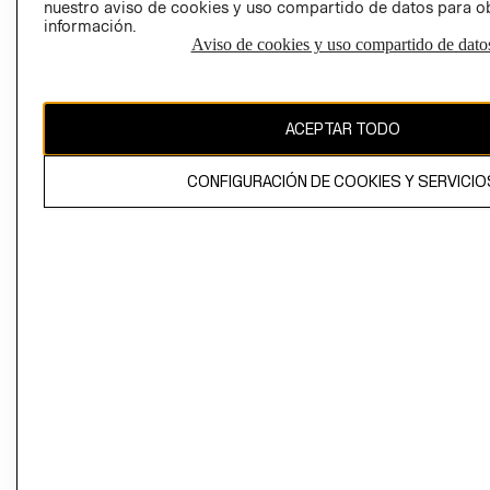
nuestro aviso de cookies y uso compartido de datos para 
información.
Aviso de cookies y uso compartido de dato
El contenido de esta página web está protegido por copyright y es
propiedad de H&M Hennes & Mauritz AB
ACEPTAR TODO
CONFIGURACIÓN DE COOKIES Y SERVICIO