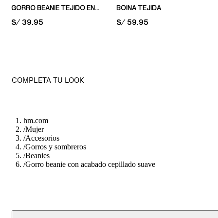
GORRO BEANIE TEJIDO EN PUNTO ACANALADO
BOINA TEJIDA
PRICE:
S/ 39.95
PRICE:
S/ 59.95
COMPLETA TU LOOK
hm.com
/
Mujer
/
Accesorios
/
Gorros y sombreros
/
Beanies
/
Gorro beanie con acabado cepillado suave