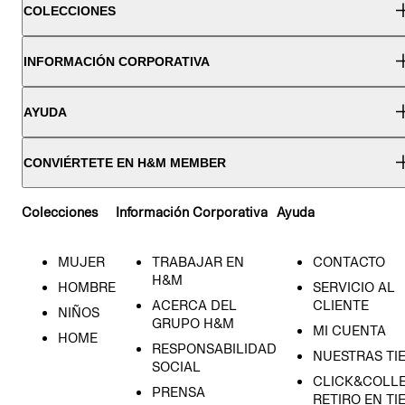
COLECCIONES
INFORMACIÓN CORPORATIVA
AYUDA
CONVIÉRTETE EN H&M MEMBER
Colecciones
Información Corporativa
Ayuda
MUJER
TRABAJAR EN
CONTACTO
H&M
HOMBRE
SERVICIO AL
ACERCA DEL
CLIENTE
NIÑOS
GRUPO H&M
MI CUENTA
HOME
RESPONSABILIDAD
NUESTRAS TI
SOCIAL
CLICK&COLLE
PRENSA
RETIRO EN TI