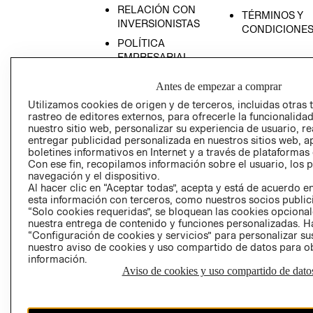
RELACIÓN CON
TÉRMINOS Y
INVERSIONISTAS
CONDICIONE
POLÍTICA
EMPRESARIAL
Antes de empezar a comprar
Utilizamos cookies de origen y de terceros, incluidas otras 
rastreo de editores externos, para ofrecerle la funcionalid
AVISO DE
nuestro sitio web, personalizar su experiencia de usuario, rea
PRIVACIDAD
entregar publicidad personalizada en nuestros sitios web, a
boletines informativos en Internet y a través de plataformas
GIFT CARD
Con ese fin, recopilamos información sobre el usuario, los 
navegación y el dispositivo.
AVISO DE COO
Al hacer clic en “Aceptar todas”, acepta y está de acuerdo
esta información con terceros, como nuestros socios publicit
“Solo cookies requeridas”, se bloquean las cookies opcionale
nuestra entrega de contenido y funciones personalizadas. H
“Configuración de cookies y servicios” para personalizar sus
nuestro aviso de cookies y uso compartido de datos para 
información.
Aviso de cookies y uso compartido de dato
Perú (S/)
CAMBIAR REGIÓN