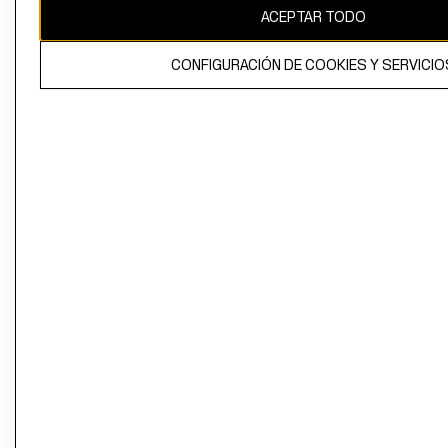
ACEPTAR TODO
CONFIGURACIÓN DE COOKIES Y SERVICIO
El contenido de esta página web está protegido por copyright y es
propiedad de H&M Hennes & Mauritz AB