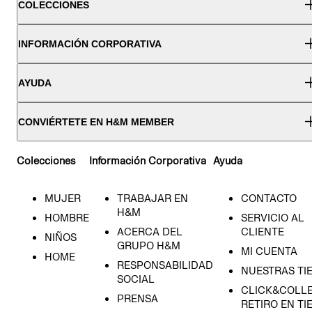
COLECCIONES
INFORMACIÓN CORPORATIVA
AYUDA
CONVIÉRTETE EN H&M MEMBER
Colecciones
Información Corporativa
Ayuda
MUJER
TRABAJAR EN
CONTACTO
H&M
HOMBRE
SERVICIO AL
ACERCA DEL
CLIENTE
NIÑOS
GRUPO H&M
MI CUENTA
HOME
RESPONSABILIDAD
NUESTRAS TI
SOCIAL
CLICK&COLLE
PRENSA
RETIRO EN TI