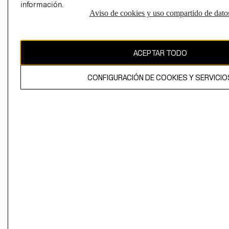
información.
Aviso de cookies y uso compartido de dato
El contenido de esta página web está protegido por copyright y es
propiedad de H&M Hennes & Mauritz AB
ACEPTAR TODO
CONFIGURACIÓN DE COOKIES Y SERVICIO