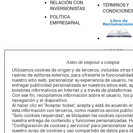
RELACIÓN CON
TÉRMINOS Y
INVERSIONISTAS
CONDICIONE
POLÍTICA
EMPRESARIAL
AVISO DE
PRIVACIDAD
Antes de empezar a comprar
GIFT CARD
Utilizamos cookies de origen y de terceros, incluidas otras 
AVISO DE COO
rastreo de editores externos, para ofrecerle la funcionalid
nuestro sitio web, personalizar su experiencia de usuario, rea
entregar publicidad personalizada en nuestros sitios web, a
boletines informativos en Internet y a través de plataformas
Con ese fin, recopilamos información sobre el usuario, los 
navegación y el dispositivo.
Al hacer clic en “Aceptar todas”, acepta y está de acuerdo
esta información con terceros, como nuestros socios publicit
Perú (S/)
“Solo cookies requeridas”, se bloquean las cookies opcionale
nuestra entrega de contenido y funciones personalizadas. H
“Configuración de cookies y servicios” para personalizar sus
CAMBIAR REGIÓN
nuestro aviso de cookies y uso compartido de datos para 