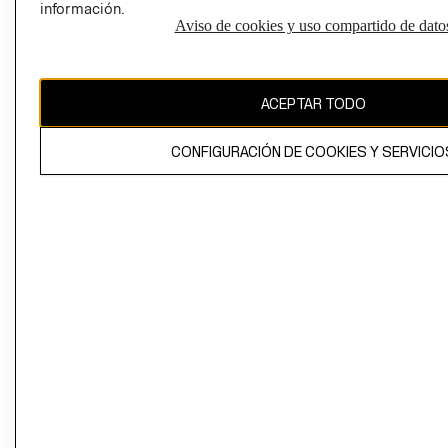
información.
Aviso de cookies y uso compartido de dato
El contenido de esta página web está protegido por copyright y es
propiedad de H&M Hennes & Mauritz AB
ACEPTAR TODO
CONFIGURACIÓN DE COOKIES Y SERVICIO