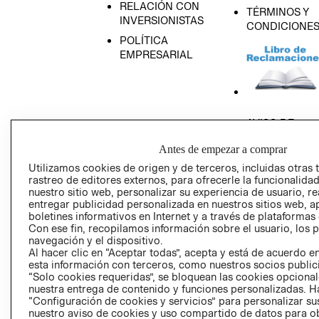
RELACIÓN CON
TÉRMINOS Y
INVERSIONISTAS
CONDICIONE
POLÍTICA
EMPRESARIAL
AVISO DE
PRIVACIDAD
Antes de empezar a comprar
GIFT CARD
Utilizamos cookies de origen y de terceros, incluidas otras 
AVISO DE COO
rastreo de editores externos, para ofrecerle la funcionalid
nuestro sitio web, personalizar su experiencia de usuario, rea
entregar publicidad personalizada en nuestros sitios web, a
boletines informativos en Internet y a través de plataformas
Con ese fin, recopilamos información sobre el usuario, los 
navegación y el dispositivo.
Al hacer clic en “Aceptar todas”, acepta y está de acuerdo
esta información con terceros, como nuestros socios publicit
Perú (S/)
“Solo cookies requeridas”, se bloquean las cookies opcionale
nuestra entrega de contenido y funciones personalizadas. H
“Configuración de cookies y servicios” para personalizar sus
CAMBIAR REGIÓN
nuestro aviso de cookies y uso compartido de datos para 