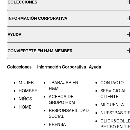
COLECCIONES
INFORMACIÓN CORPORATIVA
AYUDA
CONVIÉRTETE EN H&M MEMBER
Colecciones
Información Corporativa
Ayuda
MUJER
TRABAJAR EN
CONTACTO
H&M
HOMBRE
SERVICIO AL
ACERCA DEL
CLIENTE
NIÑOS
GRUPO H&M
MI CUENTA
HOME
RESPONSABILIDAD
NUESTRAS TI
SOCIAL
CLICK&COLLE
PRENSA
RETIRO EN TI