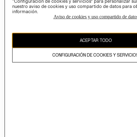
“Configuración de cookies y servicios” para personalizar sus
CAMBIAR REGIÓN
nuestro aviso de cookies y uso compartido de datos para 
información.
Aviso de cookies y uso compartido de dato
El contenido de esta página web está protegido por copyright y es
propiedad de H&M Hennes & Mauritz AB
ACEPTAR TODO
CONFIGURACIÓN DE COOKIES Y SERVICIO