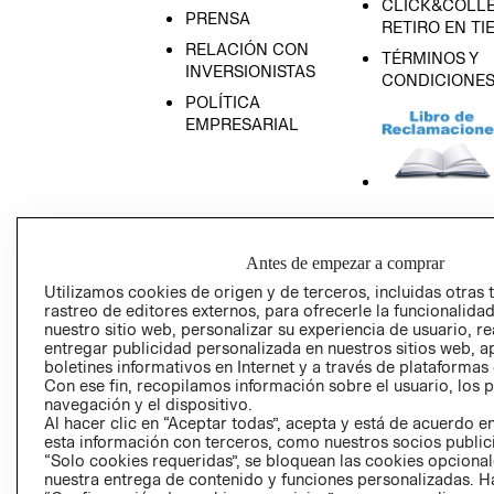
CLICK&COLLE
PRENSA
RETIRO EN TI
RELACIÓN CON
TÉRMINOS Y
INVERSIONISTAS
CONDICIONE
POLÍTICA
EMPRESARIAL
AVISO DE
PRIVACIDAD
Antes de empezar a comprar
GIFT CARD
Utilizamos cookies de origen y de terceros, incluidas otras 
rastreo de editores externos, para ofrecerle la funcionalid
AVISO DE COO
nuestro sitio web, personalizar su experiencia de usuario, rea
entregar publicidad personalizada en nuestros sitios web, a
boletines informativos en Internet y a través de plataformas
Con ese fin, recopilamos información sobre el usuario, los 
navegación y el dispositivo.
Al hacer clic en “Aceptar todas”, acepta y está de acuerdo
esta información con terceros, como nuestros socios publicit
“Solo cookies requeridas”, se bloquean las cookies opcionale
Perú (S/)
nuestra entrega de contenido y funciones personalizadas. H