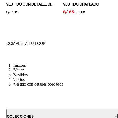
VESTIDO CON DETALLE GIRADO
VESTIDO DRAPEADO
PRICE:
S/ 109
PRICE:
S/ 65
ORIGINAL PRICE:
S/ 109
COMPLETA TU LOOK
hm.com
/
Mujer
/
Vestidos
/
Cortos
/
Vestido con detalles bordados
COLECCIONES