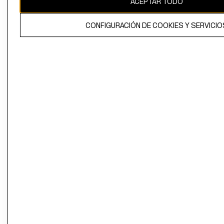
ACEPTAR TODO
CONFIGURACIÓN DE COOKIES Y SERVICIO
El contenido de esta página web está protegido por copyright y es
propiedad de H&M Hennes & Mauritz AB