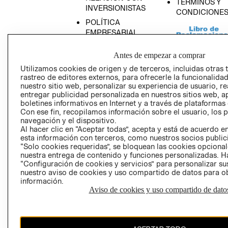
TÉRMINOS Y
INVERSIONISTAS
CONDICIONE
POLÍTICA
EMPRESARIAL
Antes de empezar a comprar
Utilizamos cookies de origen y de terceros, incluidas otras 
rastreo de editores externos, para ofrecerle la funcionalid
AVISO DE
nuestro sitio web, personalizar su experiencia de usuario, rea
PRIVACIDAD
entregar publicidad personalizada en nuestros sitios web, a
boletines informativos en Internet y a través de plataformas
GIFT CARD
Con ese fin, recopilamos información sobre el usuario, los 
AVISO DE COO
navegación y el dispositivo.
Al hacer clic en “Aceptar todas”, acepta y está de acuerdo
esta información con terceros, como nuestros socios publicit
“Solo cookies requeridas”, se bloquean las cookies opcionale
nuestra entrega de contenido y funciones personalizadas. H
“Configuración de cookies y servicios” para personalizar sus
nuestro aviso de cookies y uso compartido de datos para 
información.
Aviso de cookies y uso compartido de dato
Perú (S/)
CAMBIAR REGIÓN