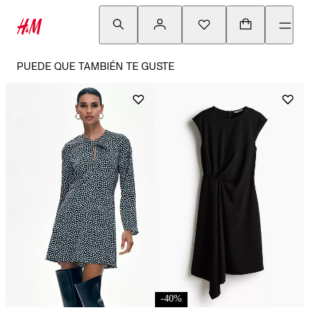
PUEDE QUE TAMBIÉN TE GUSTE
-
40
%