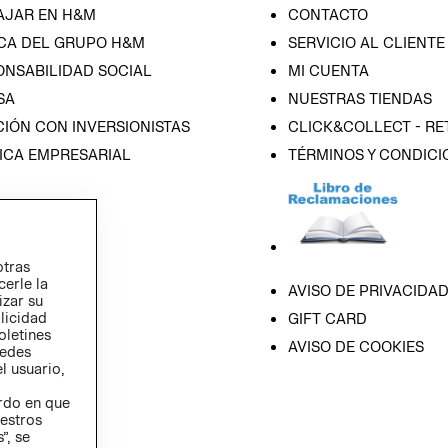
AJAR EN H&M
CONTACTO
CA DEL GRUPO H&M
SERVICIO AL CLIENTE
ONSABILIDAD SOCIAL
MI CUENTA
SA
NUESTRAS TIENDAS
IÓN CON INVERSIONISTAS
CLICK&COLLECT - RE
ICA EMPRESARIAL
TÉRMINOS Y CONDICI
otras
cerle la
AVISO DE PRIVACIDA
izar su
blicidad
GIFT CARD
oletines
AVISO DE COOKIES
redes
l usuario,
erdo en que
estros
”, se