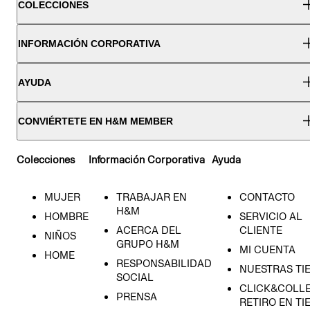
COLECCIONES
INFORMACIÓN CORPORATIVA
AYUDA
CONVIÉRTETE EN H&M MEMBER
Colecciones
Información Corporativa
Ayuda
MUJER
TRABAJAR EN
CONTACTO
H&M
HOMBRE
SERVICIO AL
ACERCA DEL
CLIENTE
NIÑOS
GRUPO H&M
MI CUENTA
HOME
RESPONSABILIDAD
NUESTRAS TI
SOCIAL
CLICK&COLLE
PRENSA
RETIRO EN TI