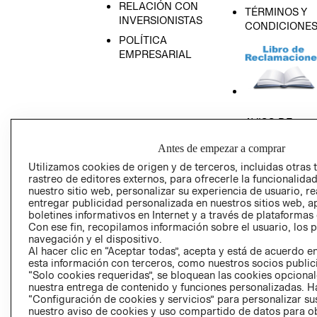
RELACIÓN CON
TÉRMINOS Y
INVERSIONISTAS
CONDICIONE
POLÍTICA
EMPRESARIAL
AVISO DE
PRIVACIDAD
Antes de empezar a comprar
GIFT CARD
Utilizamos cookies de origen y de terceros, incluidas otras 
AVISO DE COO
rastreo de editores externos, para ofrecerle la funcionalid
nuestro sitio web, personalizar su experiencia de usuario, rea
entregar publicidad personalizada en nuestros sitios web, a
boletines informativos en Internet y a través de plataformas
Con ese fin, recopilamos información sobre el usuario, los 
navegación y el dispositivo.
Al hacer clic en “Aceptar todas”, acepta y está de acuerdo
esta información con terceros, como nuestros socios publicit
Perú (S/)
“Solo cookies requeridas”, se bloquean las cookies opcionale
nuestra entrega de contenido y funciones personalizadas. H
“Configuración de cookies y servicios” para personalizar sus
CAMBIAR REGIÓN
nuestro aviso de cookies y uso compartido de datos para 