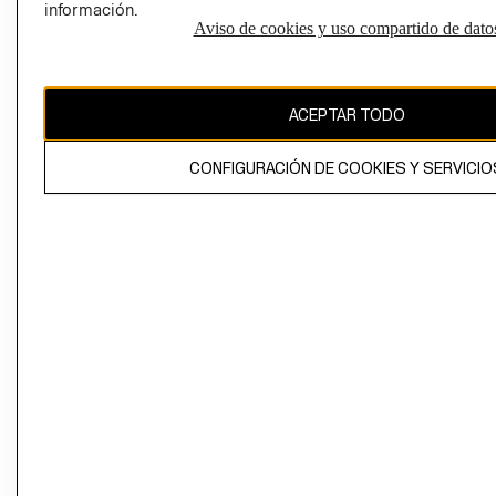
información.
Aviso de cookies y uso compartido de dato
El contenido de esta página web está protegido por copyright y es
propiedad de H&M Hennes & Mauritz AB
ACEPTAR TODO
CONFIGURACIÓN DE COOKIES Y SERVICIO