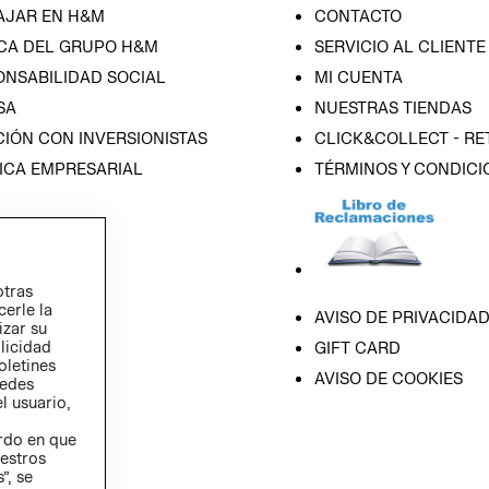
AJAR EN H&M
CONTACTO
CA DEL GRUPO H&M
SERVICIO AL CLIENTE
ONSABILIDAD SOCIAL
MI CUENTA
SA
NUESTRAS TIENDAS
IÓN CON INVERSIONISTAS
CLICK&COLLECT - RE
ICA EMPRESARIAL
TÉRMINOS Y CONDICI
otras
cerle la
AVISO DE PRIVACIDA
izar su
blicidad
GIFT CARD
oletines
AVISO DE COOKIES
redes
l usuario,
erdo en que
estros
”, se