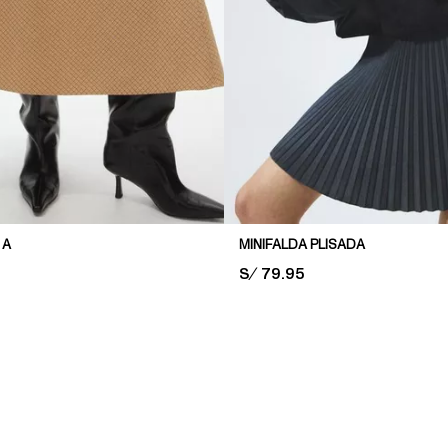
 A
MINIFALDA PLISADA
PRICE:
S/ 79.95